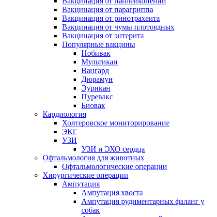
Вакцинация от панлейкопении
Вакцинация от парагриппа
Вакцинация от ринотрахеита
Вакцинация от чумы плотоядных
Вакцинация от энтерита
Популярные вакцины
Нобивак
Мультикан
Вангард
Дюрамун
Эурикан
Пуревакс
Биовак
Кардиология
Холтеровское мониторирование
ЭКГ
УЗИ
УЗИ и ЭХО сердца
Офтальмология для животных
Офтальмологические операции
Хирургические операции
Ампутация
Ампутация хвоста
Ампутация рудиментарных фаланг у
собак