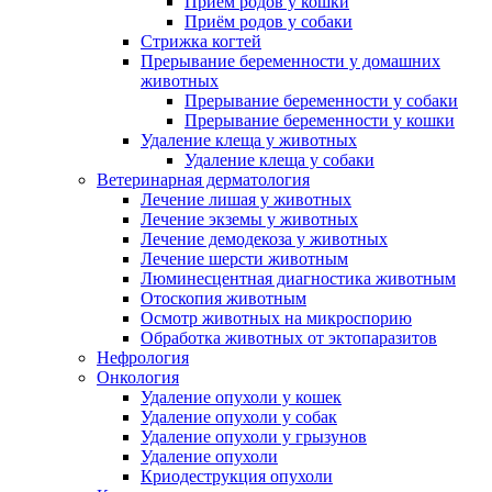
Приём родов у кошки
Приём родов у собаки
Стрижка когтей
Прерывание беременности у домашних
животных
Прерывание беременности у собаки
Прерывание беременности у кошки
Удаление клеща у животных
Удаление клеща у собаки
Ветеринарная дерматология
Лечение лишая у животных
Лечение экземы у животных
Лечение демодекоза у животных
Лечение шерсти животным
Люминесцентная диагностика животным
Отоскопия животным
Осмотр животных на микроспорию
Обработка животных от эктопаразитов
Нефрология
Онкология
Удаление опухоли у кошек
Удаление опухоли у собак
Удаление опухоли у грызунов
Удаление опухоли
Криодеструкция опухоли