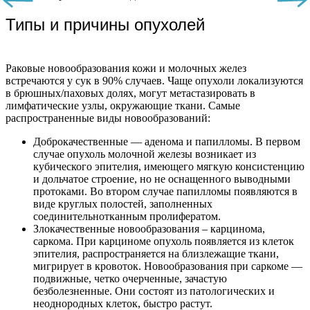
Типы и причины опухолей
Раковые новообразования кожи и молочных желез
встречаются у сук в 90% случаев. Чаще опухоли локализуются
в брюшных/паховых долях, могут метастазировать в
лимфатические узлы, окружающие ткани.
Самые
распространенные виды новообразований:
Доброкачественные — аденома и папилломы. В первом
случае опухоль молочной железы возникает из
кубического эпителия, имеющего мягкую консистенцию
и дольчатое строение, но не оснащенного выводными
протоками. Во втором случае папилломы появляются в
виде круглых полостей, заполненных
соединительнотканным пролифератом.
Злокачественные новообразования – карцинома,
саркома. При карциноме опухоль появляется из клеток
эпителия, распространяется на близлежащие ткани,
мигрирует в кровоток. Новообразования при саркоме —
подвижные, четко очерченные, зачастую
безболезненные. Они состоят из патологических и
неоднородных клеток, быстро растут.