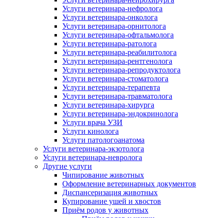
Услуги ветеринара-нефролога
Услуги ветеринара-онколога
Услуги ветеринара-орнитолога
Услуги ветеринара-офтальмолога
Услуги ветеринара-ратолога
Услуги ветеринара-реабилитолога
Услуги ветеринара-рентгенолога
Услуги ветеринара-репродуктолога
Услуги ветеринара-стоматолога
Услуги ветеринара-терапевта
Услуги ветеринара-травматолога
Услуги ветеринара-хирурга
Услуги ветеринара-эндокринолога
Услуги врача УЗИ
Услуги кинолога
Услуги патологоанатома
Услуги ветеринара-экзотолога
Услуги ветеринара-невролога
Другие услуги
Чипирование животных
Оформление ветеринарных документов
Диспансеризация животных
Купирование ушей и хвостов
Приём родов у животных