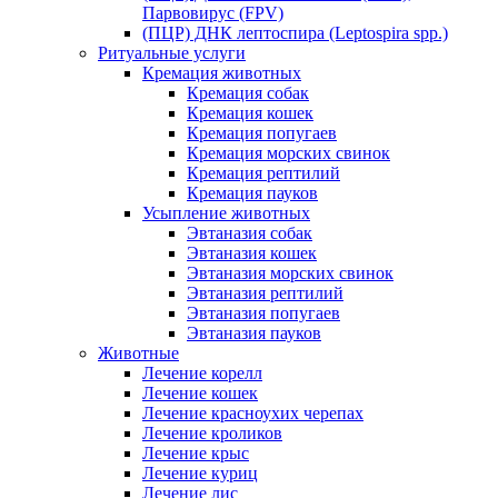
Парвовирус (FPV)
(ПЦР) ДНК лептоспира (Leptospira spp.)
Ритуальные услуги
Кремация животных
Кремация собак
Кремация кошек
Кремация попугаев
Кремация морских свинок
Кремация рептилий
Кремация пауков
Усыпление животных
Эвтаназия собак
Эвтаназия кошек
Эвтаназия морских свинок
Эвтаназия рептилий
Эвтаназия попугаев
Эвтаназия пауков
Животные
Лечение корелл
Лечение кошек
Лечение красноухих черепах
Лечение кроликов
Лечение крыс
Лечение куриц
Лечение лис