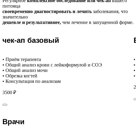
Регулярное
комплексное обследование или чек-ап
вашего
питомца
своевременно диагностировать и лечить
заболевания, что
значительно
дешевле и результативнее,
чем лечение в запущенной форме.
чек-ап базовый
• Приём терапевта
•
• Общий анализ крови с лейкоформулой и СОЭ
•
• Общий анализ мочи
•
• Обрезка когтей
•
• Консультация по анализам
2
3500 ₽
Врачи