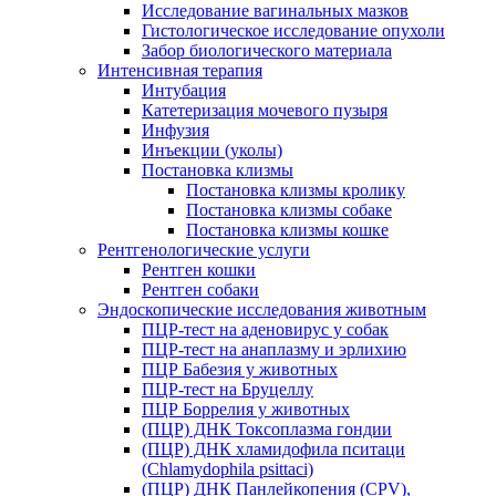
Исследование вагинальных мазков
Гистологическое исследование опухоли
Забор биологического материала
Интенсивная терапия
Интубация
Катетеризация мочевого пузыря
Инфузия
Инъекции (уколы)
Постановка клизмы
Постановка клизмы кролику
Постановка клизмы собаке
Постановка клизмы кошке
Рентгенологические услуги
Рентген кошки
Рентген собаки
Эндоскопические исследования животным
ПЦР-тест на аденовирус у собак
ПЦР-тест на анаплазму и эрлихию
ПЦР Бабезия у животных
ПЦР-тест на Бруцеллу
ПЦР Боррелия у животных
(ПЦР) ДНК Токсоплазма гондии
(ПЦР) ДНК хламидофила пситаци
(Chlamydophila psittaci)
(ПЦР) ДНК Панлейкопения (CPV),