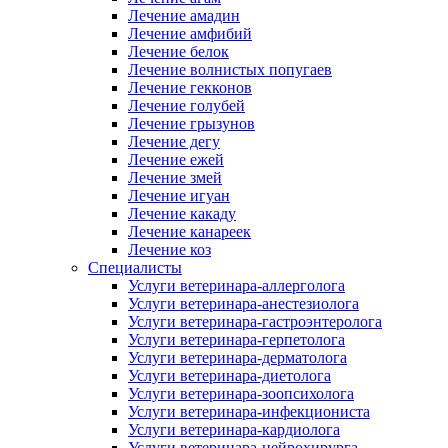
Лечение амадин
Лечение амфибий
Лечение белок
Лечение волнистых попугаев
Лечение гекконов
Лечение голубей
Лечение грызунов
Лечение дегу
Лечение ежей
Лечение змей
Лечение игуан
Лечение какаду
Лечение канареек
Лечение коз
Специалисты
Услуги ветеринара-аллерголога
Услуги ветеринара-анестезиолога
Услуги ветеринара-гастроэнтеролога
Услуги ветеринара-герпетолога
Услуги ветеринара-дерматолога
Услуги ветеринара-диетолога
Услуги ветеринара-зоопсихолога
Услуги ветеринара-инфекциониста
Услуги ветеринара-кардиолога
Услуги ветеринара-нейрохирурга