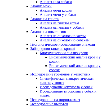
Анализ кала собаки
Анализ мочи
Анализ мочи кошки
Анализ мочи у собаки
Анализ на глисты
Анализ на глисты котам
Анализ на глисты у собаки
Анализ на онкологию
Анализ на онкологию котам
Анализ на онкологию собакам
Гистологическое исследование опухоли
Забор крови (анализ крови)
Биохимический анализ крови
Биохимический анализ крови у
кошки
Биохимический анализ крови у
собаки
Исследование гормонов у животных
Специфическая панкреатическая
липаза у кошек
Исследование кортизола у собак
Исследование тироксина у собак и
кошек
Исследование на пироплазмоз
Исследование выпотов