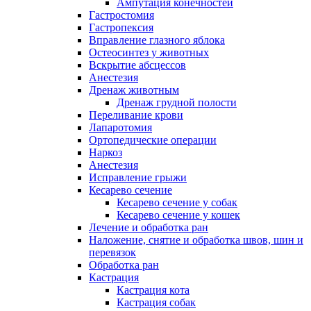
Ампутация конечностей
Гастростомия
Гастропексия
Вправление глазного яблока
Остеосинтез у животных
Вскрытие абсцессов
Анестезия
Дренаж животным
Дренаж грудной полости
Переливание крови
Лапаротомия
Ортопедические операции
Наркоз
Анестезия
Исправление грыжи
Кесарево сечение
Кесарево сечение у собак
Кесарево сечение у кошек
Лечение и обработка ран
Наложение, снятие и обработка швов, шин и
перевязок
Обработка ран
Кастрация
Кастрация кота
Кастрация собак