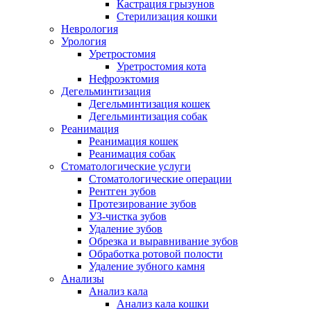
Кастрация грызунов
Стерилизация кошки
Неврология
Урология
Уретростомия
Уретростомия кота
Нефроэктомия
Дегельминтизация
Дегельминтизация кошек
Дегельминтизация собак
Реанимация
Реанимация кошек
Реанимация собак
Стоматологические услуги
Стоматологические операции
Рентген зубов
Протезирование зубов
УЗ-чистка зубов
Удаление зубов
Обрезка и выравнивание зубов
Обработка ротовой полости
Удаление зубного камня
Анализы
Анализ кала
Анализ кала кошки