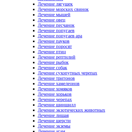
Лечение лягушек
Лечение морских свинок
Лечение мышей
Лечение овец
Лечение песчанок
Лечение попугаев
Лечение попугаев ара
Лечение пауков
Лечение поросят
Лечение птиц
Лечение рептилий
Лечение рыбок
Лечение собак
Лечение сухопутных черепах
Лечение тритонов
Лечение хамелеонов
Лечение хомяков
Лечение хорьков
Лечение черепах
Лечение шиншилл
Лечение экзотических животных
Лечение лишая
Лечение шерсти
Лечение экземы
Лечение агам