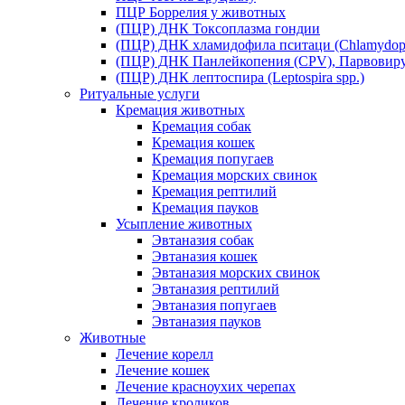
ПЦР Боррелия у животных
(ПЦР) ДНК Токсоплазма гондии
(ПЦР) ДНК хламидофила пситаци (Chlamydophil
(ПЦР) ДНК Панлейкопения (CPV), Парвовиру
(ПЦР) ДНК лептоспира (Leptospira spp.)
Ритуальные услуги
Кремация животных
Кремация собак
Кремация кошек
Кремация попугаев
Кремация морских свинок
Кремация рептилий
Кремация пауков
Усыпление животных
Эвтаназия собак
Эвтаназия кошек
Эвтаназия морских свинок
Эвтаназия рептилий
Эвтаназия попугаев
Эвтаназия пауков
Животные
Лечение корелл
Лечение кошек
Лечение красноухих черепах
Лечение кроликов