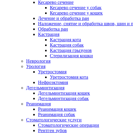
Кесарево сечение
Кесарево сечение у собак
Кесарево сечение у кошек
Лечение и обработка ран
Наложение, снятие и обработка швов, шин и 
Обработка ран
Кастрация
Кастрация кота
Кастрация собак
Кастрация грызунов
Стерилизация кошки
Неврология
Урология
Уретростомия
Уретростомия кота
Нефроэктомия
Дегельминтизация
Дегельминтизация кошек
Дегельминтизация собак
Реанимация
Реанимация кошек
Реанимация собак
Стоматологические услуги
Стоматологические операции
Рентген зубов