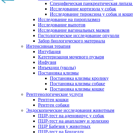
Специфическая панкреатическая липаза
Исследование кортизола у собак
Исследование тироксина у собак и коше
Исследование на пироплазмоз
Исследование выпотов
Исследование вагинальных мазков
Гистологическое исследование опухоли
Забор биологического материала
Интенсивная терапия
Интубация
Катетеризация мочевого пузыря
Инфузия
Инъекции (уколы)
Постановка клизмы
Постановка клизмы кролику
Постановка клизмы собаке
Постановка клизмы кошке
Рентгенологические услуги
Рентген кошки
Рентген собаки
Эндоскопические исследования животным
ПЦР-тест на аденовирус у собак
ПЦР-тест на анаплазму и эрлихию
ПЦР Бабезия у животных
ПЦР-тест на Бруцеллу