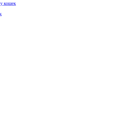
 у кошек
к