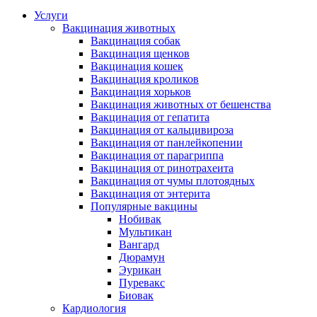
Услуги
Вакцинация животных
Вакцинация собак
Вакцинация щенков
Вакцинация кошек
Вакцинация кроликов
Вакцинация хорьков
Вакцинация животных от бешенства
Вакцинация от гепатита
Вакцинация от кальцивироза
Вакцинация от панлейкопении
Вакцинация от парагриппа
Вакцинация от ринотрахеита
Вакцинация от чумы плотоядных
Вакцинация от энтерита
Популярные вакцины
Нобивак
Мультикан
Вангард
Дюрамун
Эурикан
Пуревакс
Биовак
Кардиология