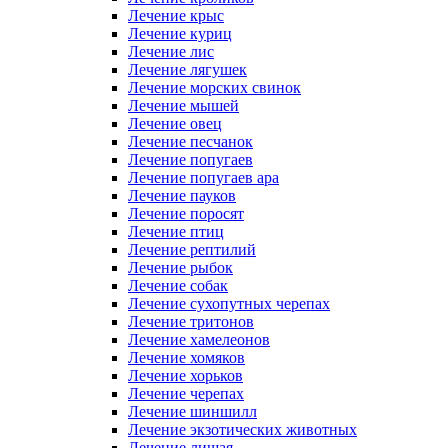
Лечение крыс
Лечение куриц
Лечение лис
Лечение лягушек
Лечение морских свинок
Лечение мышей
Лечение овец
Лечение песчанок
Лечение попугаев
Лечение попугаев ара
Лечение пауков
Лечение поросят
Лечение птиц
Лечение рептилий
Лечение рыбок
Лечение собак
Лечение сухопутных черепах
Лечение тритонов
Лечение хамелеонов
Лечение хомяков
Лечение хорьков
Лечение черепах
Лечение шиншилл
Лечение экзотических животных
Лечение лишая