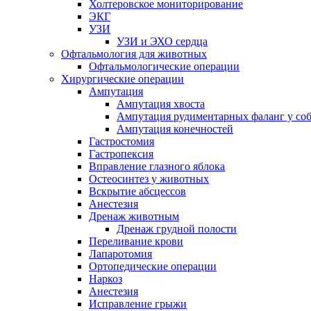
Холтеровское мониторирование
ЭКГ
УЗИ
УЗИ и ЭХО сердца
Офтальмология для животных
Офтальмологические операции
Хирургические операции
Ампутация
Ампутация хвоста
Ампутация рудиментарных фаланг у со
Ампутация конечностей
Гастростомия
Гастропексия
Вправление глазного яблока
Остеосинтез у животных
Вскрытие абсцессов
Анестезия
Дренаж животным
Дренаж грудной полости
Переливание крови
Лапаротомия
Ортопедические операции
Наркоз
Анестезия
Исправление грыжи