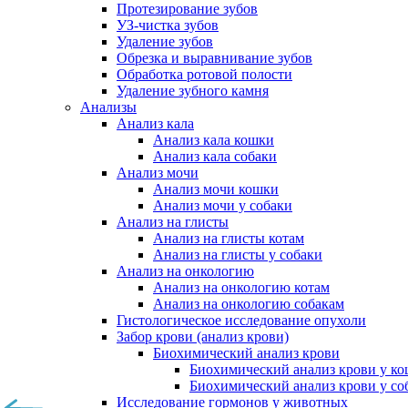
Протезирование зубов
УЗ-чистка зубов
Удаление зубов
Обрезка и выравнивание зубов
Обработка ротовой полости
Удаление зубного камня
Анализы
Анализ кала
Анализ кала кошки
Анализ кала собаки
Анализ мочи
Анализ мочи кошки
Анализ мочи у собаки
Анализ на глисты
Анализ на глисты котам
Анализ на глисты у собаки
Анализ на онкологию
Анализ на онкологию котам
Анализ на онкологию собакам
Гистологическое исследование опухоли
Забор крови (анализ крови)
Биохимический анализ крови
Биохимический анализ крови у к
Биохимический анализ крови у со
Исследование гормонов у животных