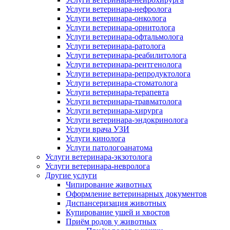
Услуги ветеринара-нефролога
Услуги ветеринара-онколога
Услуги ветеринара-орнитолога
Услуги ветеринара-офтальмолога
Услуги ветеринара-ратолога
Услуги ветеринара-реабилитолога
Услуги ветеринара-рентгенолога
Услуги ветеринара-репродуктолога
Услуги ветеринара-стоматолога
Услуги ветеринара-терапевта
Услуги ветеринара-травматолога
Услуги ветеринара-хирурга
Услуги ветеринара-эндокринолога
Услуги врача УЗИ
Услуги кинолога
Услуги патологоанатома
Услуги ветеринара-экзотолога
Услуги ветеринара-невролога
Другие услуги
Чипирование животных
Оформление ветеринарных документов
Диспансеризация животных
Купирование ушей и хвостов
Приём родов у животных