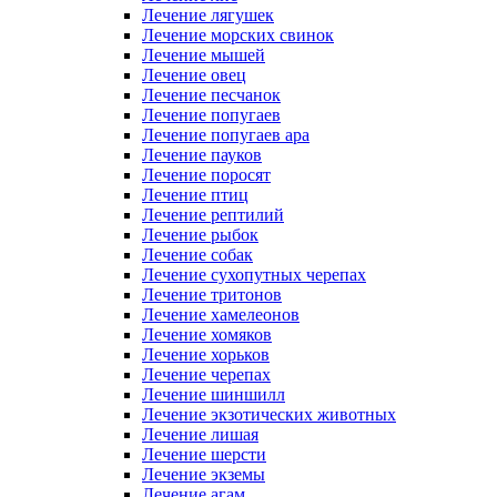
Лечение лягушек
Лечение морских свинок
Лечение мышей
Лечение овец
Лечение песчанок
Лечение попугаев
Лечение попугаев ара
Лечение пауков
Лечение поросят
Лечение птиц
Лечение рептилий
Лечение рыбок
Лечение собак
Лечение сухопутных черепах
Лечение тритонов
Лечение хамелеонов
Лечение хомяков
Лечение хорьков
Лечение черепах
Лечение шиншилл
Лечение экзотических животных
Лечение лишая
Лечение шерсти
Лечение экземы
Лечение агам