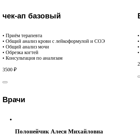
чек-ап базовый
• Приём терапевта
•
• Общий анализ крови с лейкоформулой и СОЭ
•
• Общий анализ мочи
•
• Обрезка когтей
•
• Консультация по анализам
2
3500 ₽
Врачи
Полонейчик Алеся Михайловна