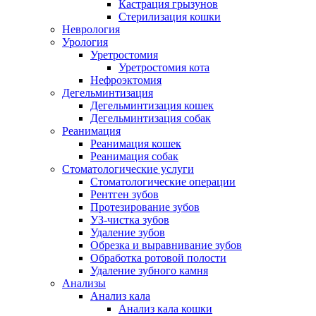
Кастрация грызунов
Стерилизация кошки
Неврология
Урология
Уретростомия
Уретростомия кота
Нефроэктомия
Дегельминтизация
Дегельминтизация кошек
Дегельминтизация собак
Реанимация
Реанимация кошек
Реанимация собак
Стоматологические услуги
Стоматологические операции
Рентген зубов
Протезирование зубов
УЗ-чистка зубов
Удаление зубов
Обрезка и выравнивание зубов
Обработка ротовой полости
Удаление зубного камня
Анализы
Анализ кала
Анализ кала кошки