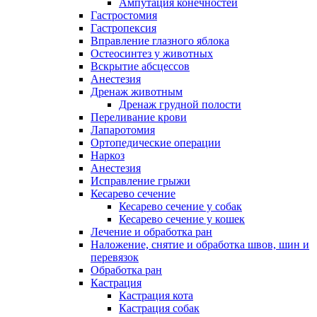
Ампутация конечностей
Гастростомия
Гастропексия
Вправление глазного яблока
Остеосинтез у животных
Вскрытие абсцессов
Анестезия
Дренаж животным
Дренаж грудной полости
Переливание крови
Лапаротомия
Ортопедические операции
Наркоз
Анестезия
Исправление грыжи
Кесарево сечение
Кесарево сечение у собак
Кесарево сечение у кошек
Лечение и обработка ран
Наложение, снятие и обработка швов, шин и
перевязок
Обработка ран
Кастрация
Кастрация кота
Кастрация собак