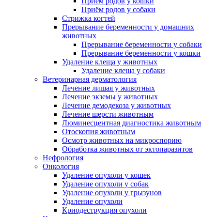
Приём родов у кошки
Приём родов у собаки
Стрижка когтей
Прерывание беременности у домашних
животных
Прерывание беременности у собаки
Прерывание беременности у кошки
Удаление клеща у животных
Удаление клеща у собаки
Ветеринарная дерматология
Лечение лишая у животных
Лечение экземы у животных
Лечение демодекоза у животных
Лечение шерсти животным
Люминесцентная диагностика животным
Отоскопия животным
Осмотр животных на микроспорию
Обработка животных от эктопаразитов
Нефрология
Онкология
Удаление опухоли у кошек
Удаление опухоли у собак
Удаление опухоли у грызунов
Удаление опухоли
Криодеструкция опухоли