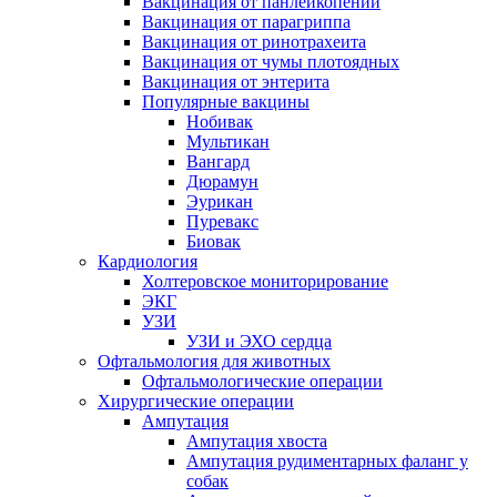
Вакцинация от панлейкопении
Вакцинация от парагриппа
Вакцинация от ринотрахеита
Вакцинация от чумы плотоядных
Вакцинация от энтерита
Популярные вакцины
Нобивак
Мультикан
Вангард
Дюрамун
Эурикан
Пуревакс
Биовак
Кардиология
Холтеровское мониторирование
ЭКГ
УЗИ
УЗИ и ЭХО сердца
Офтальмология для животных
Офтальмологические операции
Хирургические операции
Ампутация
Ампутация хвоста
Ампутация рудиментарных фаланг у
собак