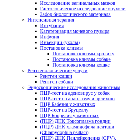
Исследование вагинальных мазков
Гистологическое исследование опухоли
Забор биологического материала
Интенсивная терапия
Интубация
Катетеризация мочевого пузыря
Инфузия
Инъекции (уколы)
Постановка клизмы
Постановка клизмы кролику
Постановка клизмы собаке
Постановка клизмы кошке
Рентгенологические услуги
Рентген кошки
Рентген собаки
Эндоскопические исследования животным
ПЦР-тест на аденовирус у собак
ПЦР-тест на анаплазму и эрлихию
ПЦР Бабезия у животных
ПЦР-тест на Бруцеллу
ПЦР Боррелия у животных
(ПЦР) ДНК Токсоплазма гондии
(ПЦР) ДНК хламидофила пситаци
(Chlamydophila psittaci)
(ПЦР) ДНК Панлейкопения (CPV),