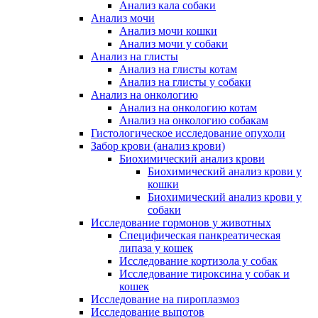
Анализ кала собаки
Анализ мочи
Анализ мочи кошки
Анализ мочи у собаки
Анализ на глисты
Анализ на глисты котам
Анализ на глисты у собаки
Анализ на онкологию
Анализ на онкологию котам
Анализ на онкологию собакам
Гистологическое исследование опухоли
Забор крови (анализ крови)
Биохимический анализ крови
Биохимический анализ крови у
кошки
Биохимический анализ крови у
собаки
Исследование гормонов у животных
Специфическая панкреатическая
липаза у кошек
Исследование кортизола у собак
Исследование тироксина у собак и
кошек
Исследование на пироплазмоз
Исследование выпотов