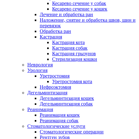
Кесарево сечение у собак
Кесарево сечение у кошек
Лечение и обработка ран
Наложение, снятие и обработка швов, шин и
перевязок
Обработка ран
Кастрация
Кастрация кота
Кастрация собак
Кастрация грызунов
Стерилизация кошки
Неврология
Урология
Уретростомия
Уретростомия кота
Нефроэктомия
Дегельминтизация
Дегельминтизация кошек
Дегельминтизация собак
Реанимация
Реанимация кошек
Реанимация собак
Стоматологические услуги
Стоматологические операции
Рентген зубов