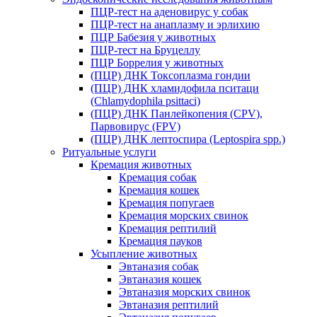
ПЦР-тест на аденовирус у собак
ПЦР-тест на анаплазму и эрлихию
ПЦР Бабезия у животных
ПЦР-тест на Бруцеллу
ПЦР Боррелия у животных
(ПЦР) ДНК Токсоплазма гондии
(ПЦР) ДНК хламидофила пситаци
(Chlamydophila psittaci)
(ПЦР) ДНК Панлейкопения (CPV),
Парвовирус (FPV)
(ПЦР) ДНК лептоспира (Leptospira spp.)
Ритуальные услуги
Кремация животных
Кремация собак
Кремация кошек
Кремация попугаев
Кремация морских свинок
Кремация рептилий
Кремация пауков
Усыпление животных
Эвтаназия собак
Эвтаназия кошек
Эвтаназия морских свинок
Эвтаназия рептилий