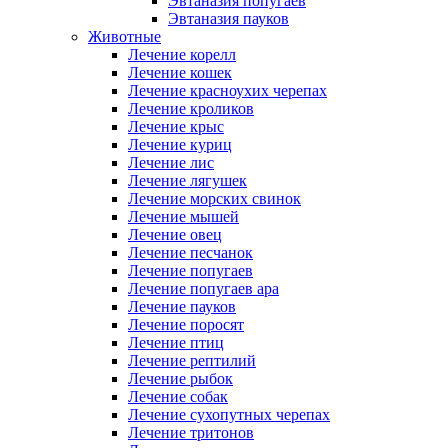
Эвтаназия попугаев
Эвтаназия пауков
Животные
Лечение корелл
Лечение кошек
Лечение красноухих черепах
Лечение кроликов
Лечение крыс
Лечение куриц
Лечение лис
Лечение лягушек
Лечение морских свинок
Лечение мышей
Лечение овец
Лечение песчанок
Лечение попугаев
Лечение попугаев ара
Лечение пауков
Лечение поросят
Лечение птиц
Лечение рептилий
Лечение рыбок
Лечение собак
Лечение сухопутных черепах
Лечение тритонов