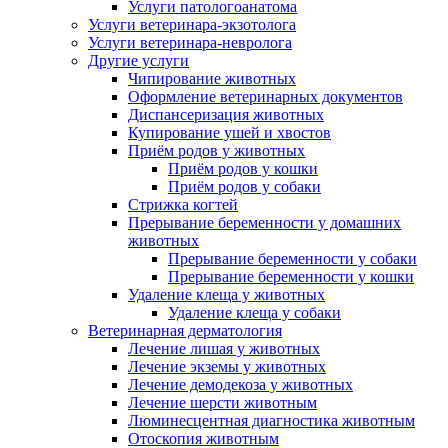
Услуги патологоанатома
Услуги ветеринара-экзотолога
Услуги ветеринара-невролога
Другие услуги
Чипирование животных
Оформление ветеринарных документов
Диспансеризация животных
Купирование ушей и хвостов
Приём родов у животных
Приём родов у кошки
Приём родов у собаки
Стрижка когтей
Прерывание беременности у домашних
животных
Прерывание беременности у собаки
Прерывание беременности у кошки
Удаление клеща у животных
Удаление клеща у собаки
Ветеринарная дерматология
Лечение лишая у животных
Лечение экземы у животных
Лечение демодекоза у животных
Лечение шерсти животным
Люминесцентная диагностика животным
Отоскопия животным