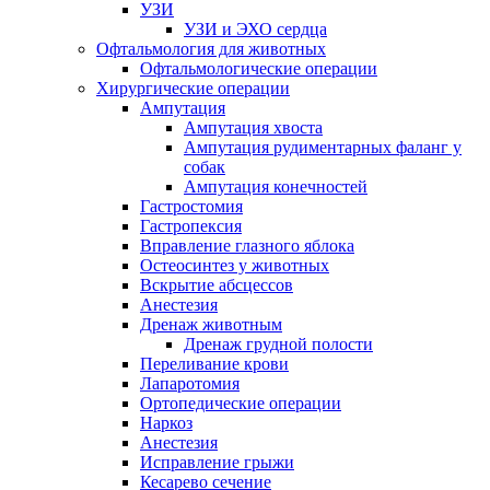
УЗИ
УЗИ и ЭХО сердца
Офтальмология для животных
Офтальмологические операции
Хирургические операции
Ампутация
Ампутация хвоста
Ампутация рудиментарных фаланг у
собак
Ампутация конечностей
Гастростомия
Гастропексия
Вправление глазного яблока
Остеосинтез у животных
Вскрытие абсцессов
Анестезия
Дренаж животным
Дренаж грудной полости
Переливание крови
Лапаротомия
Ортопедические операции
Наркоз
Анестезия
Исправление грыжи
Кесарево сечение