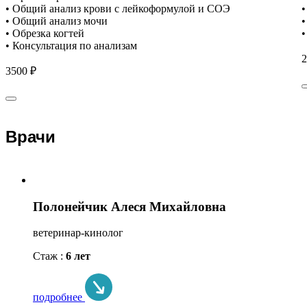
• Общий анализ крови с лейкоформулой и СОЭ
•
• Общий анализ мочи
•
• Обрезка когтей
•
• Консультация по анализам
2
3500 ₽
Врачи
Полонейчик Алеся Михайловна
ветеринар-кинолог
Стаж :
6 лет
подробнее