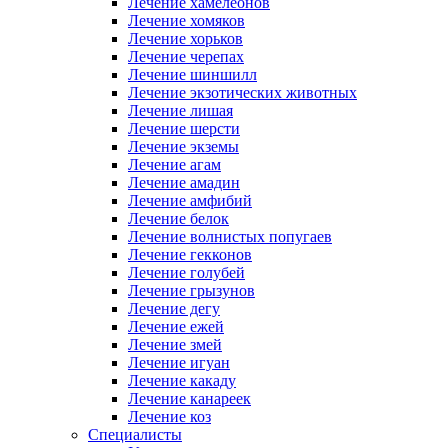
Лечение хамелеонов
Лечение хомяков
Лечение хорьков
Лечение черепах
Лечение шиншилл
Лечение экзотических животных
Лечение лишая
Лечение шерсти
Лечение экземы
Лечение агам
Лечение амадин
Лечение амфибий
Лечение белок
Лечение волнистых попугаев
Лечение гекконов
Лечение голубей
Лечение грызунов
Лечение дегу
Лечение ежей
Лечение змей
Лечение игуан
Лечение какаду
Лечение канареек
Лечение коз
Специалисты