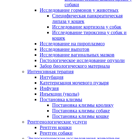
собаки
Исследование гормонов у животных
Специфическая панкреатическая
липаза у кошек
Исследование кортизола у собак
Исследование тироксина у собак и
кошек
Исследование на пироплазмоз
Исследование выпотов
Исследование вагинальных мазков
Гистологическое исследование опухоли
Забор биологического материала
Интенсивная терапия
Интубация
Катетеризация мочевого пузыря
Инфузия
Инъекции (уколы)
Постановка клизмы
Постановка клизмы кролику
Постановка клизмы собаке
Постановка клизмы кошке
Рентгенологические услуги
Рентген кошки
Рентген собаки
Эндоскопические исследования животным