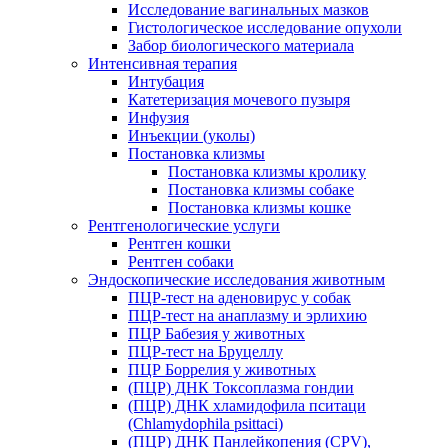
Исследование вагинальных мазков
Гистологическое исследование опухоли
Забор биологического материала
Интенсивная терапия
Интубация
Катетеризация мочевого пузыря
Инфузия
Инъекции (уколы)
Постановка клизмы
Постановка клизмы кролику
Постановка клизмы собаке
Постановка клизмы кошке
Рентгенологические услуги
Рентген кошки
Рентген собаки
Эндоскопические исследования животным
ПЦР-тест на аденовирус у собак
ПЦР-тест на анаплазму и эрлихию
ПЦР Бабезия у животных
ПЦР-тест на Бруцеллу
ПЦР Боррелия у животных
(ПЦР) ДНК Токсоплазма гондии
(ПЦР) ДНК хламидофила пситаци
(Chlamydophila psittaci)
(ПЦР) ДНК Панлейкопения (CPV),