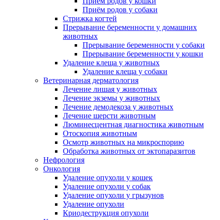
Приём родов у кошки
Приём родов у собаки
Стрижка когтей
Прерывание беременности у домашних
животных
Прерывание беременности у собаки
Прерывание беременности у кошки
Удаление клеща у животных
Удаление клеща у собаки
Ветеринарная дерматология
Лечение лишая у животных
Лечение экземы у животных
Лечение демодекоза у животных
Лечение шерсти животным
Люминесцентная диагностика животным
Отоскопия животным
Осмотр животных на микроспорию
Обработка животных от эктопаразитов
Нефрология
Онкология
Удаление опухоли у кошек
Удаление опухоли у собак
Удаление опухоли у грызунов
Удаление опухоли
Криодеструкция опухоли