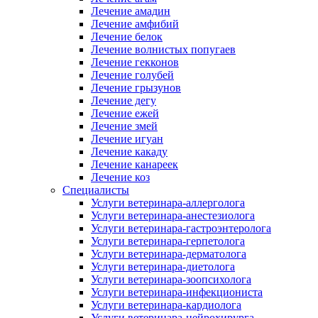
Лечение амадин
Лечение амфибий
Лечение белок
Лечение волнистых попугаев
Лечение гекконов
Лечение голубей
Лечение грызунов
Лечение дегу
Лечение ежей
Лечение змей
Лечение игуан
Лечение какаду
Лечение канареек
Лечение коз
Специалисты
Услуги ветеринара-аллерголога
Услуги ветеринара-анестезиолога
Услуги ветеринара-гастроэнтеролога
Услуги ветеринара-герпетолога
Услуги ветеринара-дерматолога
Услуги ветеринара-диетолога
Услуги ветеринара-зоопсихолога
Услуги ветеринара-инфекциониста
Услуги ветеринара-кардиолога
Услуги ветеринара-нейрохирурга