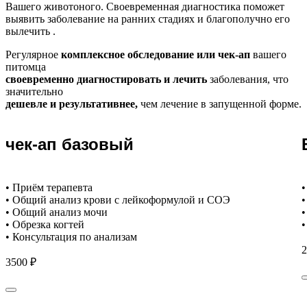
Вашего животоного.
Своевременная диагностика поможет
выявить заболевание на ранних стадиях и благополучно его
вылечить .
Регулярное
комплексное обследование или чек-ап
вашего
питомца
своевременно диагностировать и лечить
заболевания, что
значительно
дешевле и результативнее,
чем лечение в запущенной форме.
чек-ап базовый
• Приём терапевта
•
• Общий анализ крови с лейкоформулой и СОЭ
•
• Общий анализ мочи
•
• Обрезка когтей
•
• Консультация по анализам
2
3500 ₽