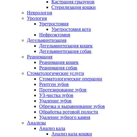
Кастрация грызунов
Стерилизация кошки
Неврология
Урология
Уретростомия
Уретростомия кота
Нефроэктомия
Дегельминтизация
Дегельминтизация кошек
Дегельминтизация собак
Реанимация
Реанимация кошек
Реанимация собак
Стоматологические услуги
Стоматологические операции
Рентген зубов
Протезирование зубов
УЗ-чистка зубов
Удаление зубов
Обрезка и выравнивание зубов
Обработка ротовой полости
Удаление зубного камня
Анализы
Анализ кала
Анализ кала кошки