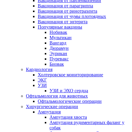
Вакцинация от панлейкопении
Вакцинация от парагриппа
Вакцинация от ринотрахеита
Вакцинация от чумы плотоядных
Вакцинация от энтерита
Популярные вакцины
Нобивак
Мультикан
Вангард
Дюрамун
Эурикан
Пуревакс
Биовак
Кардиология
Холтеровское мониторирование
ЭКГ
УЗИ
УЗИ и ЭХО сердца
Офтальмология для животных
Офтальмологические операции
Хирургические операции
Ампутация
Ампутация хвоста
Ампутация рудиментарных фаланг у
собак