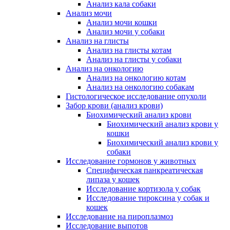
Анализ кала собаки
Анализ мочи
Анализ мочи кошки
Анализ мочи у собаки
Анализ на глисты
Анализ на глисты котам
Анализ на глисты у собаки
Анализ на онкологию
Анализ на онкологию котам
Анализ на онкологию собакам
Гистологическое исследование опухоли
Забор крови (анализ крови)
Биохимический анализ крови
Биохимический анализ крови у
кошки
Биохимический анализ крови у
собаки
Исследование гормонов у животных
Специфическая панкреатическая
липаза у кошек
Исследование кортизола у собак
Исследование тироксина у собак и
кошек
Исследование на пироплазмоз
Исследование выпотов