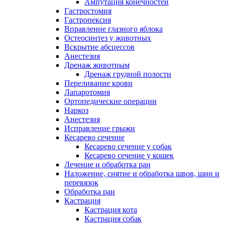
Ампутация конечностей
Гастростомия
Гастропексия
Вправление глазного яблока
Остеосинтез у животных
Вскрытие абсцессов
Анестезия
Дренаж животным
Дренаж грудной полости
Переливание крови
Лапаротомия
Ортопедические операции
Наркоз
Анестезия
Исправление грыжи
Кесарево сечение
Кесарево сечение у собак
Кесарево сечение у кошек
Лечение и обработка ран
Наложение, снятие и обработка швов, шин и
перевязок
Обработка ран
Кастрация
Кастрация кота
Кастрация собак