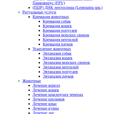
Парвовирус (FPV)
(ПЦР) ДНК лептоспира (Leptospira spp.)
Ритуальные услуги
Кремация животных
Кремация собак
Кремация кошек
Кремация попугаев
Кремация морских свинок
Кремация рептилий
Кремация пауков
Усыпление животных
Эвтаназия собак
Эвтаназия кошек
Эвтаназия морских свинок
Эвтаназия рептилий
Эвтаназия попугаев
Эвтаназия пауков
Животные
Лечение корелл
Лечение кошек
Лечение красноухих черепах
Лечение кроликов
Лечение крыс
Лечение куриц
Лечение лис