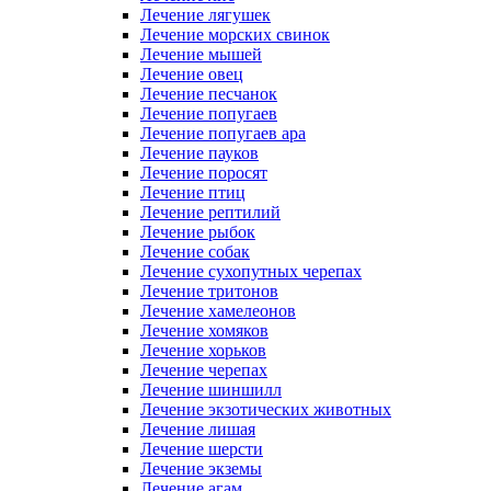
Лечение лягушек
Лечение морских свинок
Лечение мышей
Лечение овец
Лечение песчанок
Лечение попугаев
Лечение попугаев ара
Лечение пауков
Лечение поросят
Лечение птиц
Лечение рептилий
Лечение рыбок
Лечение собак
Лечение сухопутных черепах
Лечение тритонов
Лечение хамелеонов
Лечение хомяков
Лечение хорьков
Лечение черепах
Лечение шиншилл
Лечение экзотических животных
Лечение лишая
Лечение шерсти
Лечение экземы
Лечение агам