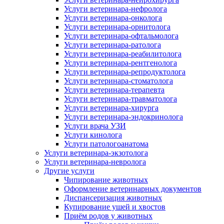
Услуги ветеринара-нефролога
Услуги ветеринара-онколога
Услуги ветеринара-орнитолога
Услуги ветеринара-офтальмолога
Услуги ветеринара-ратолога
Услуги ветеринара-реабилитолога
Услуги ветеринара-рентгенолога
Услуги ветеринара-репродуктолога
Услуги ветеринара-стоматолога
Услуги ветеринара-терапевта
Услуги ветеринара-травматолога
Услуги ветеринара-хирурга
Услуги ветеринара-эндокринолога
Услуги врача УЗИ
Услуги кинолога
Услуги патологоанатома
Услуги ветеринара-экзотолога
Услуги ветеринара-невролога
Другие услуги
Чипирование животных
Оформление ветеринарных документов
Диспансеризация животных
Купирование ушей и хвостов
Приём родов у животных