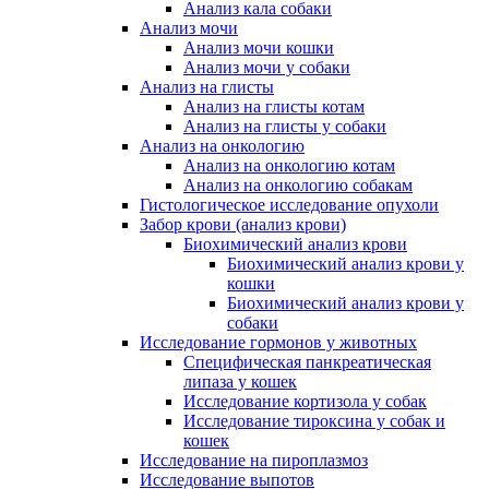
Анализ кала собаки
Анализ мочи
Анализ мочи кошки
Анализ мочи у собаки
Анализ на глисты
Анализ на глисты котам
Анализ на глисты у собаки
Анализ на онкологию
Анализ на онкологию котам
Анализ на онкологию собакам
Гистологическое исследование опухоли
Забор крови (анализ крови)
Биохимический анализ крови
Биохимический анализ крови у
кошки
Биохимический анализ крови у
собаки
Исследование гормонов у животных
Специфическая панкреатическая
липаза у кошек
Исследование кортизола у собак
Исследование тироксина у собак и
кошек
Исследование на пироплазмоз
Исследование выпотов