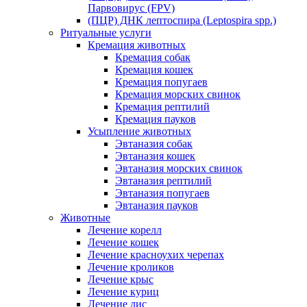
Парвовирус (FPV)
(ПЦР) ДНК лептоспира (Leptospira spp.)
Ритуальные услуги
Кремация животных
Кремация собак
Кремация кошек
Кремация попугаев
Кремация морских свинок
Кремация рептилий
Кремация пауков
Усыпление животных
Эвтаназия собак
Эвтаназия кошек
Эвтаназия морских свинок
Эвтаназия рептилий
Эвтаназия попугаев
Эвтаназия пауков
Животные
Лечение корелл
Лечение кошек
Лечение красноухих черепах
Лечение кроликов
Лечение крыс
Лечение куриц
Лечение лис