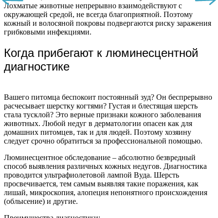
Лохматые животные непрерывно взаимодействуют с
окружающей средой, не всегда благоприятной. Поэтому
кожный и волосяной покровы подвергаются риску заражения
грибковыми инфекциями.
Когда прибегают к люминесцентной
диагностике
Вашего питомца беспокоит постоянный зуд? Он беспрерывно
расчесывает шерстку когтями? Густая и блестящая шерсть
стала тусклой? Это верные признаки кожного заболевания
животных. Любой недуг в дерматологии опасен как для
домашних питомцев, так и для людей. Поэтому хозяину
следует срочно обратиться за профессиональной помощью.
Люминесцентное обследование – абсолютно безвредный
способ выявления различных кожных недугов. Диагностика
проводится ультрафиолетовой лампой Вуда. Шерсть
просвечивается, тем самым выявляя такие поражения, как
лишай, микроскопия, алопеция непонятного происхождения
(облысение) и другие.
Преимущества диагностики: