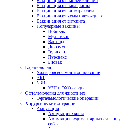
Вакцинация от панлейкопении
Вакцинация от парагриппа
Вакцинация от ринотрахеита
Вакцинация от чумы плотоядных
Вакцинация от энтерита
Популярные вакцины
Нобивак
Мультикан
Вангард
Дюрамун
Эурикан
Пуревакс
Биовак
Кардиология
Холтеровское мониторирование
ЭКГ
УЗИ
УЗИ и ЭХО сердца
Офтальмология для животных
Офтальмологические операции
Хирургические операции
Ампутация
Ампутация хвоста
Ампутация рудиментарных фаланг у
собак