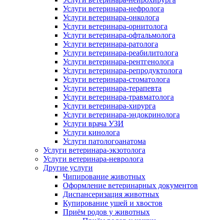
Услуги ветеринара-нефролога
Услуги ветеринара-онколога
Услуги ветеринара-орнитолога
Услуги ветеринара-офтальмолога
Услуги ветеринара-ратолога
Услуги ветеринара-реабилитолога
Услуги ветеринара-рентгенолога
Услуги ветеринара-репродуктолога
Услуги ветеринара-стоматолога
Услуги ветеринара-терапевта
Услуги ветеринара-травматолога
Услуги ветеринара-хирурга
Услуги ветеринара-эндокринолога
Услуги врача УЗИ
Услуги кинолога
Услуги патологоанатома
Услуги ветеринара-экзотолога
Услуги ветеринара-невролога
Другие услуги
Чипирование животных
Оформление ветеринарных документов
Диспансеризация животных
Купирование ушей и хвостов
Приём родов у животных