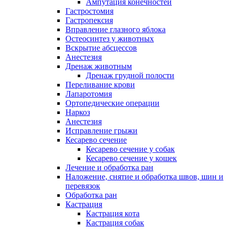
Ампутация конечностей
Гастростомия
Гастропексия
Вправление глазного яблока
Остеосинтез у животных
Вскрытие абсцессов
Анестезия
Дренаж животным
Дренаж грудной полости
Переливание крови
Лапаротомия
Ортопедические операции
Наркоз
Анестезия
Исправление грыжи
Кесарево сечение
Кесарево сечение у собак
Кесарево сечение у кошек
Лечение и обработка ран
Наложение, снятие и обработка швов, шин и
перевязок
Обработка ран
Кастрация
Кастрация кота
Кастрация собак