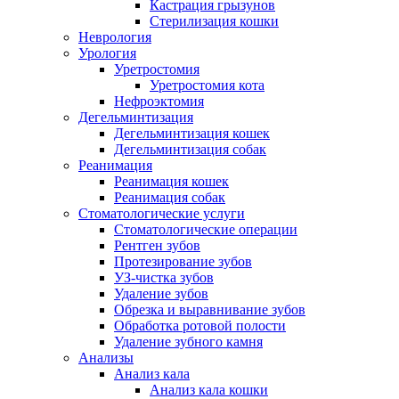
Кастрация грызунов
Стерилизация кошки
Неврология
Урология
Уретростомия
Уретростомия кота
Нефроэктомия
Дегельминтизация
Дегельминтизация кошек
Дегельминтизация собак
Реанимация
Реанимация кошек
Реанимация собак
Стоматологические услуги
Стоматологические операции
Рентген зубов
Протезирование зубов
УЗ-чистка зубов
Удаление зубов
Обрезка и выравнивание зубов
Обработка ротовой полости
Удаление зубного камня
Анализы
Анализ кала
Анализ кала кошки