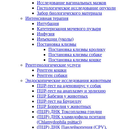
Исследование вагинальных мазков
Гистологическое исследование опухоли
Забор биологического материала
Интенсивная терапия
Интубация
Катетеризация мочевого пузыря
Инфузия
Инъекции (уколы)
Постановка клизмы
Постановка клизмы кролику
Постановка клизмы собаке
Постановка клизмы кошке
Рентгенологические услуги
Рентген кошки
Рентген собаки
Эндоскопические исследования животным
ПЦР-тест на аденовирус у собак
ПЦР-тест на анаплазму и эрлихию
ПЦР Бабезия у животных
ПЦР-тест на Бруцеллу
ПЦР Боррелия у животных
(ПЦР) ДНК Токсоплазма гондии
(ПЦР) ДНК хламидофила пситаци
(Chlamydophila psittaci)
(ПЦР) ДНК Панлейкопения (CPV),