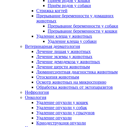
Приём родов у кошки
Приём родов у собаки
Стрижка когтей
Прерывание беременности у домашних
животных
Прерывание беременности у собаки
Прерывание беременности у кошки
Удаление клеща у животных
Удаление клеща у собаки
Ветеринарная дерматология
Лечение лишая у животных
Лечение экземы у животных
Лечение демодекоза у животных
Лечение шерсти животным
Люминесцентная диагностика животным
Отоскопия животным
Осмотр животных на микроспорию
Обработка животных от эктопаразитов
Нефрология
Онкология
Удаление опухоли у кошек
Удаление опухоли у собак
Удаление опухоли у грызунов
Удаление опухоли
Криодеструкция опухоли