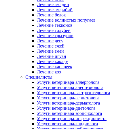
Лечение амадин
Лечение амфибий
Лечение белок
Лечение волнистых попугаев
Лечение гекконов
Лечение голубей
Лечение грызунов
Лечение дегу
Лечение ежей
Лечение змей
Лечение игуан
Лечение какаду
Лечение канареек
Лечение коз
Специалисты
Услуги ветеринара-аллерголога
Услуги ветеринара-анестезиолога
Услуги ветеринара-гастроэнтеролога
Услуги ветеринара-герпетолога
Услуги ветеринара-дерматолога
Услуги ветеринара-диетолога
Услуги ветеринара-зоопсихолога
Услуги ветеринара-инфекциониста
Услуги ветеринара-кардиолога
Услуги ветеринара-нейрохирурга