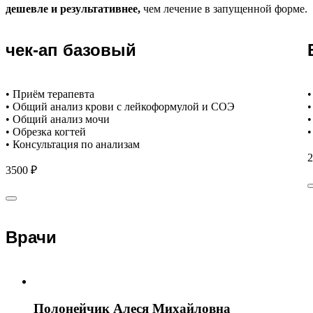
дешевле и результативнее,
чем лечение в запущенной форме.
чек-ап базовый
• Приём терапевта
•
• Общий анализ крови с лейкоформулой и СОЭ
•
• Общий анализ мочи
•
• Обрезка когтей
•
• Консультация по анализам
2
3500 ₽
Врачи
Полонейчик Алеся Михайловна