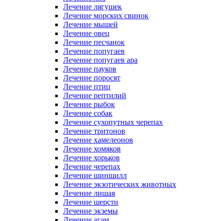
Лечение лягушек
Лечение морских свинок
Лечение мышей
Лечение овец
Лечение песчанок
Лечение попугаев
Лечение попугаев ара
Лечение пауков
Лечение поросят
Лечение птиц
Лечение рептилий
Лечение рыбок
Лечение собак
Лечение сухопутных черепах
Лечение тритонов
Лечение хамелеонов
Лечение хомяков
Лечение хорьков
Лечение черепах
Лечение шиншилл
Лечение экзотических животных
Лечение лишая
Лечение шерсти
Лечение экземы
Лечение агам