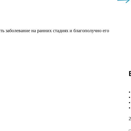
ь заболевание на ранних стадиях и благополучно его
•
•
•
•
2