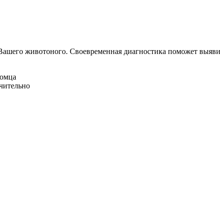
Вашего животоного.
Своевременная диагностика поможет выявит
омца
ачительно