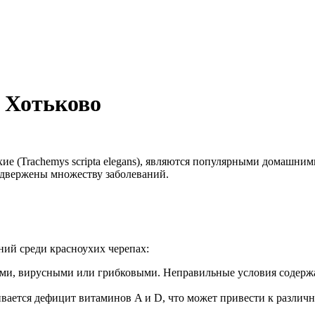
в Хотьково
ие (Trachemys scripta elegans), являются популярными домашни
одвержены множеству заболеваний.
ий среди красноухих черепах:
и, вирусными или грибковыми. Неправильные условия содержани
ивается дефицит витаминов A и D, что может привести к различ