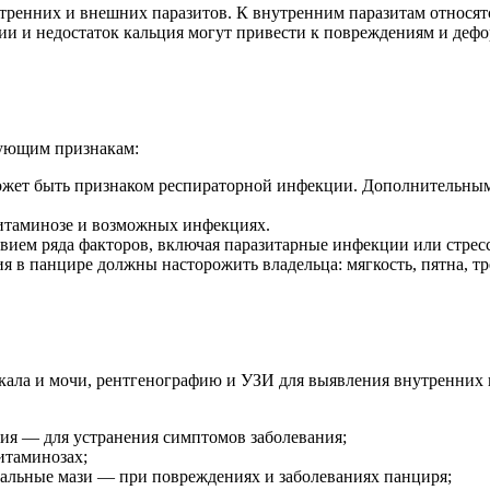
тренних и внешних паразитов. К внутренним паразитам относят
и и недостаток кальция могут привести к повреждениям и деф
дующим признакам:
 может быть признаком респираторной инфекции. Дополнительны
овитаминозе и возможных инфекциях.
твием ряда факторов, включая паразитарные инфекции или стрес
я в панцире должны насторожить владельца: мягкость, пятна, 
кала и мочи, рентгенографию и УЗИ для выявления внутренних 
ия — для устранения симптомов заболевания;
итаминозах;
альные мази — при повреждениях и заболеваниях панциря;