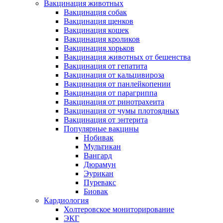
Вакцинация животных
Вакцинация собак
Вакцинация щенков
Вакцинация кошек
Вакцинация кроликов
Вакцинация хорьков
Вакцинация животных от бешенства
Вакцинация от гепатита
Вакцинация от кальцивироза
Вакцинация от панлейкопении
Вакцинация от парагриппа
Вакцинация от ринотрахеита
Вакцинация от чумы плотоядных
Вакцинация от энтерита
Популярные вакцины
Нобивак
Мультикан
Вангард
Дюрамун
Эурикан
Пуревакс
Биовак
Кардиология
Холтеровское мониторирование
ЭКГ