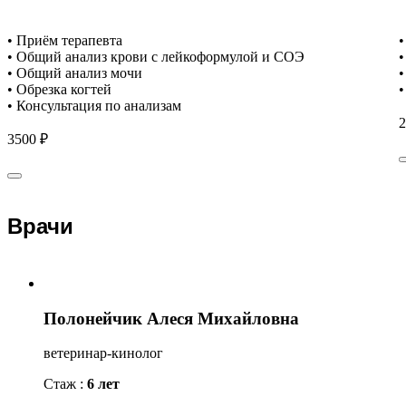
• Приём терапевта
•
• Общий анализ крови с лейкоформулой и СОЭ
•
• Общий анализ мочи
•
• Обрезка когтей
•
• Консультация по анализам
2
3500 ₽
Врачи
Полонейчик Алеся Михайловна
ветеринар-кинолог
Стаж :
6 лет