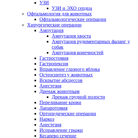
УЗИ
УЗИ и ЭХО сердца
Офтальмология для животных
Офтальмологические операции
Хирургические операции
Ампутация
Ампутация хвоста
Ампутация рудиментарных фаланг у
собак
Ампутация конечностей
Гастростомия
Гастропексия
Вправление глазного яблока
Остеосинтез у животных
Вскрытие абсцессов
Анестезия
Дренаж животным
Дренаж грудной полости
Переливание крови
Лапаротомия
Ортопедические операции
Наркоз
Анестезия
Исправление грыжи
Кесарево сечение