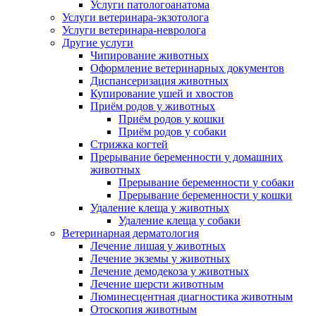
Услуги патологоанатома
Услуги ветеринара-экзотолога
Услуги ветеринара-невролога
Другие услуги
Чипирование животных
Оформление ветеринарных документов
Диспансеризация животных
Купирование ушей и хвостов
Приём родов у животных
Приём родов у кошки
Приём родов у собаки
Стрижка когтей
Прерывание беременности у домашних
животных
Прерывание беременности у собаки
Прерывание беременности у кошки
Удаление клеща у животных
Удаление клеща у собаки
Ветеринарная дерматология
Лечение лишая у животных
Лечение экземы у животных
Лечение демодекоза у животных
Лечение шерсти животным
Люминесцентная диагностика животным
Отоскопия животным