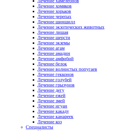
Лечение хамелеонов
Лечение хомяков
Лечение хорьков
Лечение черепах
Лечение шиншилл
Лечение экзотических животных
Лечение лишая
Лечение шерсти
Лечение экземы
Лечение агам
Лечение амадин
Лечение амфибий
Лечение белок
Лечение волнистых попугаев
Лечение гекконов
Лечение голубей
Лечение грызунов
Лечение дегу
Лечение ежей
Лечение змей
Лечение игуан
Лечение какаду
Лечение канареек
Лечение коз
Специалисты