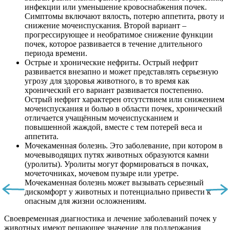
инфекции или уменьшение кровоснабжения почек.
Симптомы включают вялость, потерю аппетита, рвоту и
снижение мочеиспускания. Второй вариант –
прогрессирующее и необратимое снижение функции
почек, которое развивается в течение длительного
периода времени.
Острые и хронические нефриты. Острый нефрит
развивается внезапно и может представлять серьезную
угрозу для здоровья животного, в то время как
хронический его вариант развивается постепенно.
Острый нефрит характерен отсутствием или снижением
мочеиспускания и болью в области почек, хронический
отличается учащённым мочеиспусканием и
повышенной жаждой, вместе с тем потерей веса и
аппетита.
Мочекаменная болезнь. Это заболевание, при котором в
мочевыводящих путях животных образуются камни
(уролиты). Уролиты могут формироваться в почках,
мочеточниках, мочевом пузыре или уретре.
Мочекаменная болезнь может вызывать серьезный
дискомфорт у животных и потенциально привести к
опасным для жизни осложнениям.
Своевременная диагностика и лечение заболеваний почек у
животных имеют решающее значение для поддержания