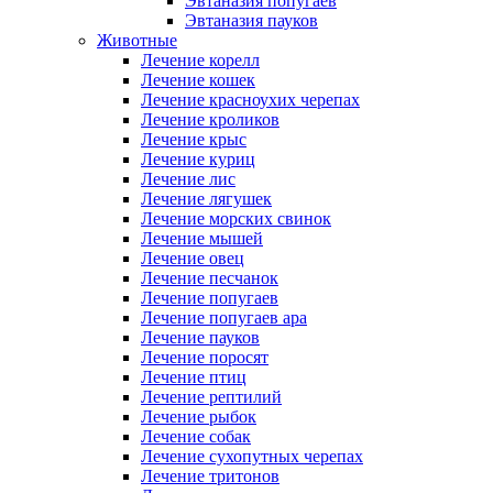
Эвтаназия попугаев
Эвтаназия пауков
Животные
Лечение корелл
Лечение кошек
Лечение красноухих черепах
Лечение кроликов
Лечение крыс
Лечение куриц
Лечение лис
Лечение лягушек
Лечение морских свинок
Лечение мышей
Лечение овец
Лечение песчанок
Лечение попугаев
Лечение попугаев ара
Лечение пауков
Лечение поросят
Лечение птиц
Лечение рептилий
Лечение рыбок
Лечение собак
Лечение сухопутных черепах
Лечение тритонов