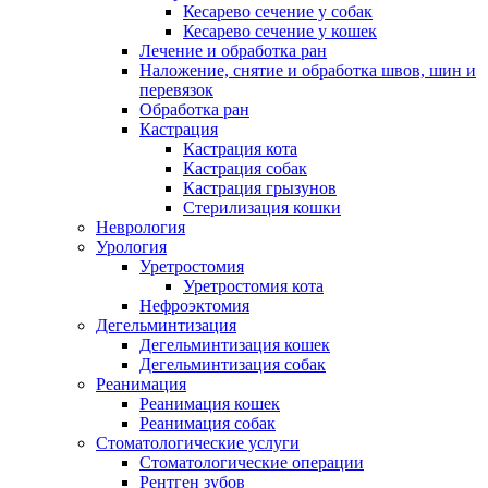
Кесарево сечение у собак
Кесарево сечение у кошек
Лечение и обработка ран
Наложение, снятие и обработка швов, шин и
перевязок
Обработка ран
Кастрация
Кастрация кота
Кастрация собак
Кастрация грызунов
Стерилизация кошки
Неврология
Урология
Уретростомия
Уретростомия кота
Нефроэктомия
Дегельминтизация
Дегельминтизация кошек
Дегельминтизация собак
Реанимация
Реанимация кошек
Реанимация собак
Стоматологические услуги
Стоматологические операции
Рентген зубов