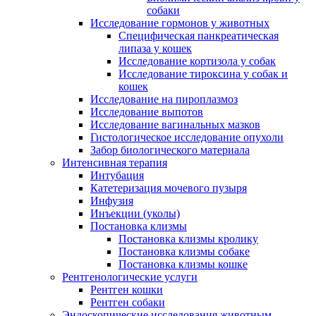
собаки
Исследование гормонов у животных
Специфическая панкреатическая
липаза у кошек
Исследование кортизола у собак
Исследование тироксина у собак и
кошек
Исследование на пироплазмоз
Исследование выпотов
Исследование вагинальных мазков
Гистологическое исследование опухоли
Забор биологического материала
Интенсивная терапия
Интубация
Катетеризация мочевого пузыря
Инфузия
Инъекции (уколы)
Постановка клизмы
Постановка клизмы кролику
Постановка клизмы собаке
Постановка клизмы кошке
Рентгенологические услуги
Рентген кошки
Рентген собаки
Эндоскопические исследования животным