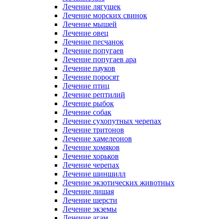
Лечение лягушек
Лечение морских свинок
Лечение мышей
Лечение овец
Лечение песчанок
Лечение попугаев
Лечение попугаев ара
Лечение пауков
Лечение поросят
Лечение птиц
Лечение рептилий
Лечение рыбок
Лечение собак
Лечение сухопутных черепах
Лечение тритонов
Лечение хамелеонов
Лечение хомяков
Лечение хорьков
Лечение черепах
Лечение шиншилл
Лечение экзотических животных
Лечение лишая
Лечение шерсти
Лечение экземы
Лечение агам