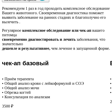
Рекомендуем
1 раз в год проходить комплексное обследование
Вашего животоного.
Своевременная диагностика поможет
выявить заболевание на ранних стадиях и благополучно его
вылечить .
Регулярное
комплексное обследование или чек-ап
вашего
питомца
своевременно диагностировать и лечить
заболевания, что
значительно
дешевле и результативнее,
чем лечение в запущенной форме.
чек-ап базовый
• Приём терапевта
•
• Общий анализ крови с лейкоформулой и СОЭ
•
• Общий анализ мочи
•
• Обрезка когтей
•
• Консультация по анализам
2
3500 ₽