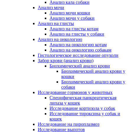
Анализ кала собаки
Анализ мочи
Анализ мочи кошки
Анализ мочи у собаки
Анализ на глисты
Анализ на глисты котам
Анализ на глисты у собаки
Анализ на онкологию
Анализ на онкологию котам
Анализ на онкологию собакам
Гистологическое исследование опухоли
Забор крови (анализ крови)
Биохимический анализ крови
Биохимический анализ крови у
кошки
Биохимический анализ крови у
собаки
Исследование гормонов у животных
Специфическая панкреатическая
липаза у кошек
Исследование кортизола у собак
Исследование тироксина у собак и
кошек
Исследование на пироплазмоз
Исследование выпотов