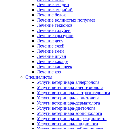
Лечение амадин
Лечение амфибий
Лечение белок
Лечение волнистых попугаев
Лечение гекконов
Лечение голубей
Лечение грызунов
Лечение дегу
Лечение ежей
Лечение змей
Лечение игуан
Лечение какаду
Лечение канареек
Лечение коз
Специалисты
Услуги ветеринара-аллерголога
Услуги ветеринара-анестезиолога
Услуги ветеринара-гастроэнтеролога
Услуги ветеринара-герпетолога
Услуги ветеринара-дерматолога
Услуги ветеринара-диетолога
Услуги ветеринара-зоопсихолога
Услуги ветеринара-инфекциониста
Услуги ветеринара-кардиолога
Услуги ветеринара-нейрохирурга