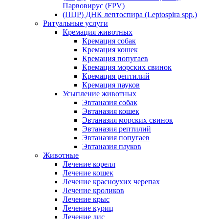
Парвовирус (FPV)
(ПЦР) ДНК лептоспира (Leptospira spp.)
Ритуальные услуги
Кремация животных
Кремация собак
Кремация кошек
Кремация попугаев
Кремация морских свинок
Кремация рептилий
Кремация пауков
Усыпление животных
Эвтаназия собак
Эвтаназия кошек
Эвтаназия морских свинок
Эвтаназия рептилий
Эвтаназия попугаев
Эвтаназия пауков
Животные
Лечение корелл
Лечение кошек
Лечение красноухих черепах
Лечение кроликов
Лечение крыс
Лечение куриц
Лечение лис