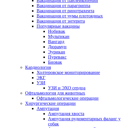
Вакцинация от панлейкопении
Вакцинация от парагриппа
Вакцинация от ринотрахеита
Вакцинация от чумы плотоядных
Вакцинация от энтерита
Популярные вакцины
Нобивак
Мультикан
Вангард
Дюрамун
Эурикан
Пуревакс
Биовак
Кардиология
Холтеровское мониторирование
ЭКГ
УЗИ
УЗИ и ЭХО сердца
Офтальмология для животных
Офтальмологические операции
Хирургические операции
Ампутация
Ампутация хвоста
Ампутация рудиментарных фаланг у
собак