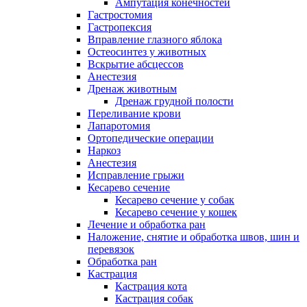
Ампутация конечностей
Гастростомия
Гастропексия
Вправление глазного яблока
Остеосинтез у животных
Вскрытие абсцессов
Анестезия
Дренаж животным
Дренаж грудной полости
Переливание крови
Лапаротомия
Ортопедические операции
Наркоз
Анестезия
Исправление грыжи
Кесарево сечение
Кесарево сечение у собак
Кесарево сечение у кошек
Лечение и обработка ран
Наложение, снятие и обработка швов, шин и
перевязок
Обработка ран
Кастрация
Кастрация кота
Кастрация собак