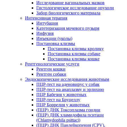
Исследование вагинальных мазков
Гистологическое исследование опухоли
Забор биологического материала
Интенсивная терапия
Интубация
Катетеризация мочевого пузыря
Инфузия
Инъекции (уколы)
Постановка клизмы
Постановка клизмы кролику
Постановка клизмы собаке
Постановка клизмы кошке
Рентгенологические услуги
Рентген кошки
Рентген собаки
Эндоскопические исследования животным
ПЦР-тест на аденовирус у собак
ПЦР-тест на анаплазму и эрлихию
ПЦР Бабезия у животных
ПЦР-тест на Бруцеллу
ПЦР Боррелия у животных
(ПЦР) ДНК Токсоплазма гондии
(ПЦР) ДНК хламидофила пситаци
(Chlamydophila psittaci)
(ПЦР) ДНК Панлейкопения (CPV),