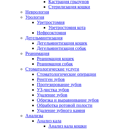
Кастрация грызунов
Стерилизация кошки
Неврология
Урология
Уретростомия
Уретростомия кота
Нефроэктомия
Дегельминтизация
Дегельминтизация кошек
Дегельминтизация собак
Реанимация
Реанимация кошек
Реанимация собак
Стоматологические услуги
Стоматологические операции
Рентген зубов
Протезирование зубов
УЗ-чистка зубов
Удаление зубов
Обрезка и выравнивание зубов
Обработка ротовой полости
Удаление зубного камня
Анализы
Анализ кала
Анализ кала кошки