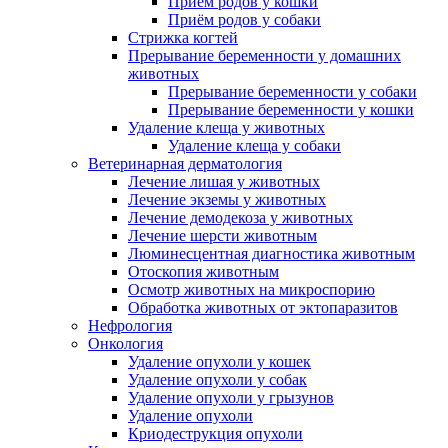
Приём родов у кошки
Приём родов у собаки
Стрижка когтей
Прерывание беременности у домашних
животных
Прерывание беременности у собаки
Прерывание беременности у кошки
Удаление клеща у животных
Удаление клеща у собаки
Ветеринарная дерматология
Лечение лишая у животных
Лечение экземы у животных
Лечение демодекоза у животных
Лечение шерсти животным
Люминесцентная диагностика животным
Отоскопия животным
Осмотр животных на микроспорию
Обработка животных от эктопаразитов
Нефрология
Онкология
Удаление опухоли у кошек
Удаление опухоли у собак
Удаление опухоли у грызунов
Удаление опухоли
Криодеструкция опухоли