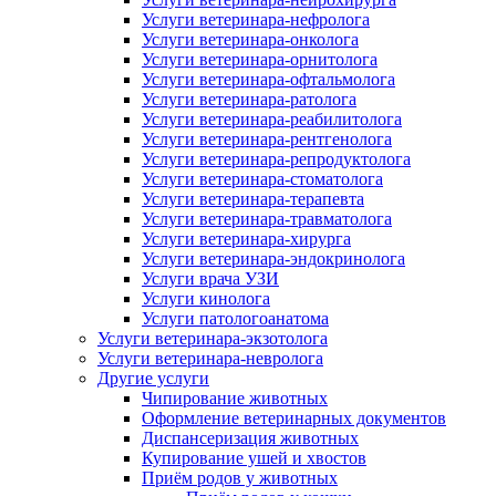
Услуги ветеринара-нефролога
Услуги ветеринара-онколога
Услуги ветеринара-орнитолога
Услуги ветеринара-офтальмолога
Услуги ветеринара-ратолога
Услуги ветеринара-реабилитолога
Услуги ветеринара-рентгенолога
Услуги ветеринара-репродуктолога
Услуги ветеринара-стоматолога
Услуги ветеринара-терапевта
Услуги ветеринара-травматолога
Услуги ветеринара-хирурга
Услуги ветеринара-эндокринолога
Услуги врача УЗИ
Услуги кинолога
Услуги патологоанатома
Услуги ветеринара-экзотолога
Услуги ветеринара-невролога
Другие услуги
Чипирование животных
Оформление ветеринарных документов
Диспансеризация животных
Купирование ушей и хвостов
Приём родов у животных