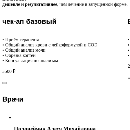
дешевле и результативнее,
чем лечение в запущенной форме.
чек-ап базовый
• Приём терапевта
•
• Общий анализ крови с лейкоформулой и СОЭ
•
• Общий анализ мочи
•
• Обрезка когтей
•
• Консультация по анализам
2
3500 ₽
Врачи
Полонейчик Алеся Михайловна