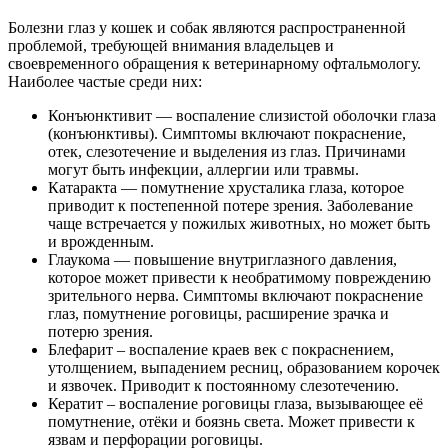
Болезни глаз у кошек и собак являются распространенной
проблемой, требующей внимания владельцев и
своевременного обращения к ветеринарному офтальмологу.
Наиболее частые среди них:
Конъюнктивит — воспаление слизистой оболочки глаза
(конъюнктивы). Симптомы включают покраснение,
отек, слезотечение и выделения из глаз. Причинами
могут быть инфекции, аллергии или травмы.
Катаракта — помутнение хрусталика глаза, которое
приводит к постепенной потере зрения. Заболевание
чаще встречается у пожилых животных, но может быть
и врожденным.
Глаукома — повышение внутриглазного давления,
которое может привести к необратимому повреждению
зрительного нерва. Симптомы включают покраснение
глаз, помутнение роговицы, расширение зрачка и
потерю зрения.
Блефарит – воспаление краев век с покраснением,
утолщением, выпадением ресниц, образованием корочек
и язвочек. Приводит к постоянному слезотечению.
Кератит – воспаление роговицы глаза, вызывающее её
помутнение, отёки и боязнь света. Может привести к
язвам и перфорации роговицы.