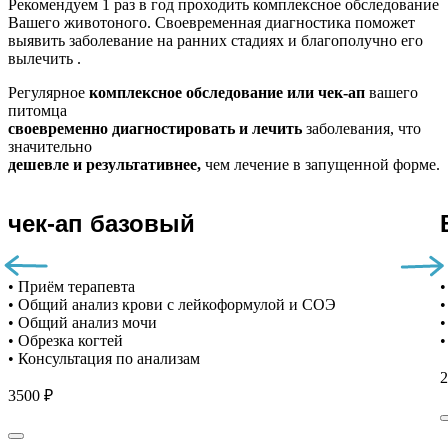
Рекомендуем
1 раз в год проходить комплексное обследование
Вашего животоного.
Своевременная диагностика поможет
выявить заболевание на ранних стадиях и благополучно его
вылечить .
Регулярное
комплексное обследование или чек-ап
вашего
питомца
своевременно диагностировать и лечить
заболевания, что
значительно
дешевле и результативнее,
чем лечение в запущенной форме.
чек-ап базовый
• Приём терапевта
•
• Общий анализ крови с лейкоформулой и СОЭ
•
• Общий анализ мочи
•
• Обрезка когтей
•
• Консультация по анализам
2
3500 ₽