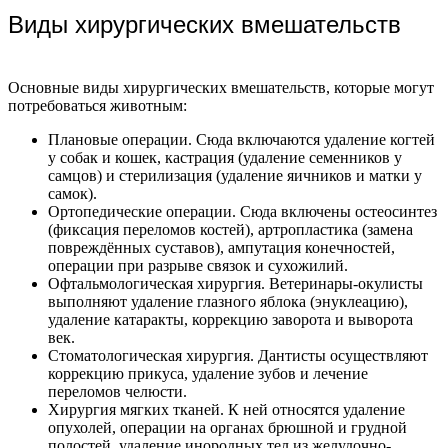
Виды хирургических вмешательств
Основные виды хирургических вмешательств, которые могут
потребоваться животным:
Плановые операции. Сюда включаются удаление когтей
у собак и кошек, кастрация (удаление семенников у
самцов) и стерилизация (удаление яичников и матки у
самок).
Ортопедические операции. Сюда включены остеосинтез
(фиксация переломов костей), артропластика (замена
повреждённых суставов), ампутация конечностей,
операции при разрыве связок и сухожилий.
Офтальмологическая хирургия. Ветеринары-окулисты
выполняют удаление глазного яблока (энуклеацию),
удаление катаракты, коррекцию заворота и выворота
век.
Стоматологическая хирургия. Дантисты осуществляют
коррекцию прикуса, удаление зубов и лечение
переломов челюсти.
Хирургия мягких тканей. К ней относятся удаление
опухолей, операции на органах брюшной и грудной
полостей, удаление инородных тел из желудочно-