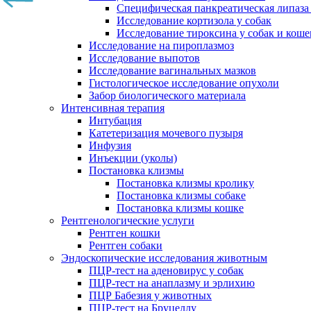
Специфическая панкреатическая липаза
Исследование кортизола у собак
Исследование тироксина у собак и коше
Исследование на пироплазмоз
Исследование выпотов
Исследование вагинальных мазков
Гистологическое исследование опухоли
Забор биологического материала
Интенсивная терапия
Интубация
Катетеризация мочевого пузыря
Инфузия
Инъекции (уколы)
Постановка клизмы
Постановка клизмы кролику
Постановка клизмы собаке
Постановка клизмы кошке
Рентгенологические услуги
Рентген кошки
Рентген собаки
Эндоскопические исследования животным
ПЦР-тест на аденовирус у собак
ПЦР-тест на анаплазму и эрлихию
ПЦР Бабезия у животных
ПЦР-тест на Бруцеллу