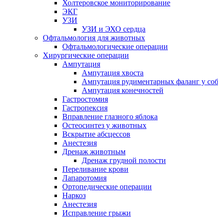
Холтеровское мониторирование
ЭКГ
УЗИ
УЗИ и ЭХО сердца
Офтальмология для животных
Офтальмологические операции
Хирургические операции
Ампутация
Ампутация хвоста
Ампутация рудиментарных фаланг у со
Ампутация конечностей
Гастростомия
Гастропексия
Вправление глазного яблока
Остеосинтез у животных
Вскрытие абсцессов
Анестезия
Дренаж животным
Дренаж грудной полости
Переливание крови
Лапаротомия
Ортопедические операции
Наркоз
Анестезия
Исправление грыжи