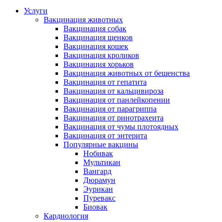
Услуги
Вакцинация животных
Вакцинация собак
Вакцинация щенков
Вакцинация кошек
Вакцинация кроликов
Вакцинация хорьков
Вакцинация животных от бешенства
Вакцинация от гепатита
Вакцинация от кальцивироза
Вакцинация от панлейкопении
Вакцинация от парагриппа
Вакцинация от ринотрахеита
Вакцинация от чумы плотоядных
Вакцинация от энтерита
Популярные вакцины
Нобивак
Мультикан
Вангард
Дюрамун
Эурикан
Пуревакс
Биовак
Кардиология