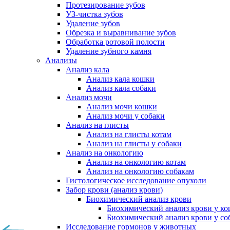
Протезирование зубов
УЗ-чистка зубов
Удаление зубов
Обрезка и выравнивание зубов
Обработка ротовой полости
Удаление зубного камня
Анализы
Анализ кала
Анализ кала кошки
Анализ кала собаки
Анализ мочи
Анализ мочи кошки
Анализ мочи у собаки
Анализ на глисты
Анализ на глисты котам
Анализ на глисты у собаки
Анализ на онкологию
Анализ на онкологию котам
Анализ на онкологию собакам
Гистологическое исследование опухоли
Забор крови (анализ крови)
Биохимический анализ крови
Биохимический анализ крови у к
Биохимический анализ крови у со
Исследование гормонов у животных