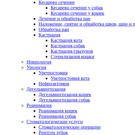
Кесарево сечение
Кесарево сечение у собак
Кесарево сечение у кошек
Лечение и обработка ран
Наложение, снятие и обработка швов, шин и 
Обработка ран
Кастрация
Кастрация кота
Кастрация собак
Кастрация грызунов
Стерилизация кошки
Неврология
Урология
Уретростомия
Уретростомия кота
Нефроэктомия
Дегельминтизация
Дегельминтизация кошек
Дегельминтизация собак
Реанимация
Реанимация кошек
Реанимация собак
Стоматологические услуги
Стоматологические операции
Рентген зубов