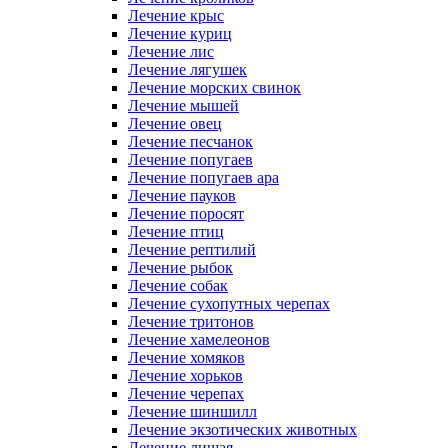
Лечение крыс
Лечение куриц
Лечение лис
Лечение лягушек
Лечение морских свинок
Лечение мышей
Лечение овец
Лечение песчанок
Лечение попугаев
Лечение попугаев ара
Лечение пауков
Лечение поросят
Лечение птиц
Лечение рептилий
Лечение рыбок
Лечение собак
Лечение сухопутных черепах
Лечение тритонов
Лечение хамелеонов
Лечение хомяков
Лечение хорьков
Лечение черепах
Лечение шиншилл
Лечение экзотических животных
Лечение лишая