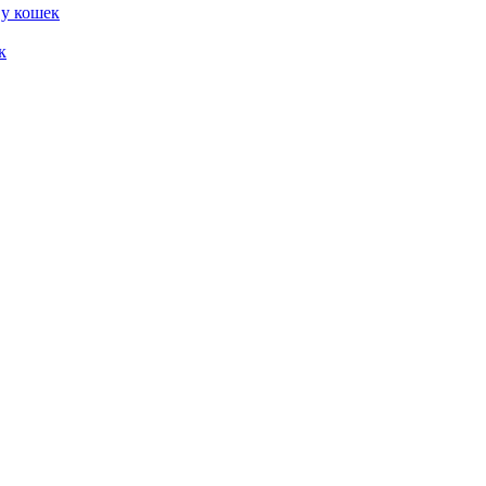
 у кошек
к