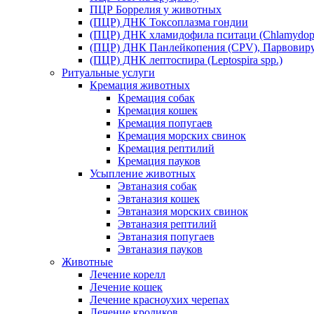
ПЦР Боррелия у животных
(ПЦР) ДНК Токсоплазма гондии
(ПЦР) ДНК хламидофила пситаци (Chlamydophil
(ПЦР) ДНК Панлейкопения (CPV), Парвовиру
(ПЦР) ДНК лептоспира (Leptospira spp.)
Ритуальные услуги
Кремация животных
Кремация собак
Кремация кошек
Кремация попугаев
Кремация морских свинок
Кремация рептилий
Кремация пауков
Усыпление животных
Эвтаназия собак
Эвтаназия кошек
Эвтаназия морских свинок
Эвтаназия рептилий
Эвтаназия попугаев
Эвтаназия пауков
Животные
Лечение корелл
Лечение кошек
Лечение красноухих черепах
Лечение кроликов