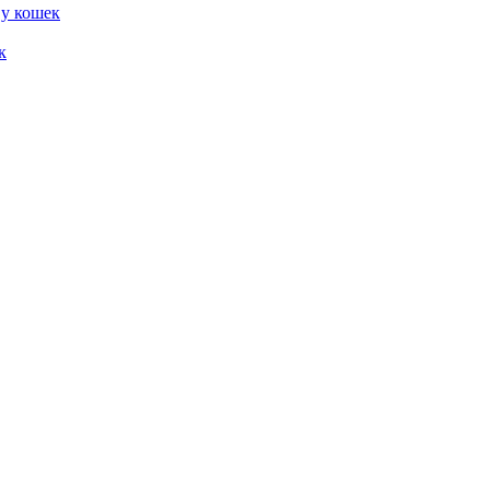
 у кошек
к