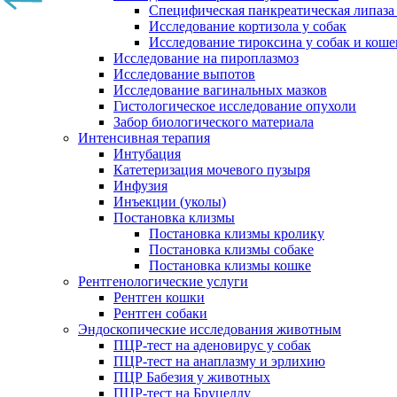
Специфическая панкреатическая липаза
Исследование кортизола у собак
Исследование тироксина у собак и коше
Исследование на пироплазмоз
Исследование выпотов
Исследование вагинальных мазков
Гистологическое исследование опухоли
Забор биологического материала
Интенсивная терапия
Интубация
Катетеризация мочевого пузыря
Инфузия
Инъекции (уколы)
Постановка клизмы
Постановка клизмы кролику
Постановка клизмы собаке
Постановка клизмы кошке
Рентгенологические услуги
Рентген кошки
Рентген собаки
Эндоскопические исследования животным
ПЦР-тест на аденовирус у собак
ПЦР-тест на анаплазму и эрлихию
ПЦР Бабезия у животных
ПЦР-тест на Бруцеллу