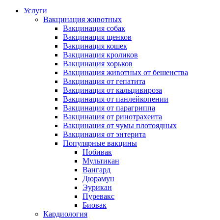
Услуги
Вакцинация животных
Вакцинация собак
Вакцинация щенков
Вакцинация кошек
Вакцинация кроликов
Вакцинация хорьков
Вакцинация животных от бешенства
Вакцинация от гепатита
Вакцинация от кальцивироза
Вакцинация от панлейкопении
Вакцинация от парагриппа
Вакцинация от ринотрахеита
Вакцинация от чумы плотоядных
Вакцинация от энтерита
Популярные вакцины
Нобивак
Мультикан
Вангард
Дюрамун
Эурикан
Пуревакс
Биовак
Кардиология