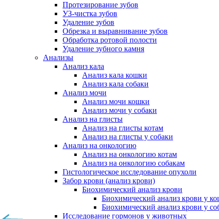
Протезирование зубов
УЗ-чистка зубов
Удаление зубов
Обрезка и выравнивание зубов
Обработка ротовой полости
Удаление зубного камня
Анализы
Анализ кала
Анализ кала кошки
Анализ кала собаки
Анализ мочи
Анализ мочи кошки
Анализ мочи у собаки
Анализ на глисты
Анализ на глисты котам
Анализ на глисты у собаки
Анализ на онкологию
Анализ на онкологию котам
Анализ на онкологию собакам
Гистологическое исследование опухоли
Забор крови (анализ крови)
Биохимический анализ крови
Биохимический анализ крови у к
Биохимический анализ крови у со
Исследование гормонов у животных