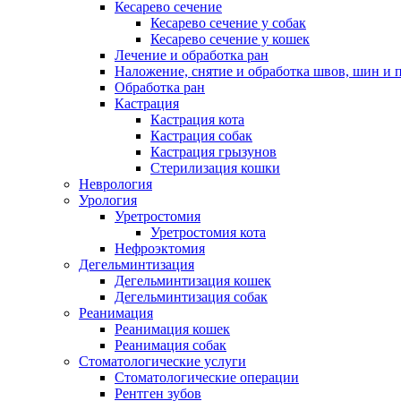
Кесарево сечение
Кесарево сечение у собак
Кесарево сечение у кошек
Лечение и обработка ран
Наложение, снятие и обработка швов, шин и 
Обработка ран
Кастрация
Кастрация кота
Кастрация собак
Кастрация грызунов
Стерилизация кошки
Неврология
Урология
Уретростомия
Уретростомия кота
Нефроэктомия
Дегельминтизация
Дегельминтизация кошек
Дегельминтизация собак
Реанимация
Реанимация кошек
Реанимация собак
Стоматологические услуги
Стоматологические операции
Рентген зубов