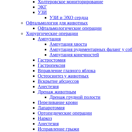
Холтеровское мониторирование
ЭКГ
УЗИ
УЗИ и ЭХО сердца
Офтальмология для животных
Офтальмологические операции
Хирургические операции
Ампутация
Ампутация хвоста
Ампутация рудиментарных фаланг у со
Ампутация конечностей
Гастростомия
Гастропексия
Вправление глазного яблока
Остеосинтез у животных
Вскрытие абсцессов
Анестезия
Дренаж животным
Дренаж грудной полости
Переливание крови
Лапаротомия
Ортопедические операции
Наркоз
Анестезия
Исправление грыжи