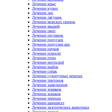
Лечение крыс
Лечение куриц
Лечение лис
Лечение лягушек
Лечение морских свинок
Лечение мышей
Лечение овец
Лечение песчанок
Лечение попугаев
Лечение попугаев ара
Лечение пауков
Лечение поросят
Лечение птиц
Лечение рептилий
Лечение рыбок
Лечение собак
Лечение сухопутных черепах
Лечение тритонов
Лечение хамелеонов
Лечение хомяков
Лечение хорьков
Лечение черепах
Лечение шиншилл
Лечение экзотических животных
Лечение лишая