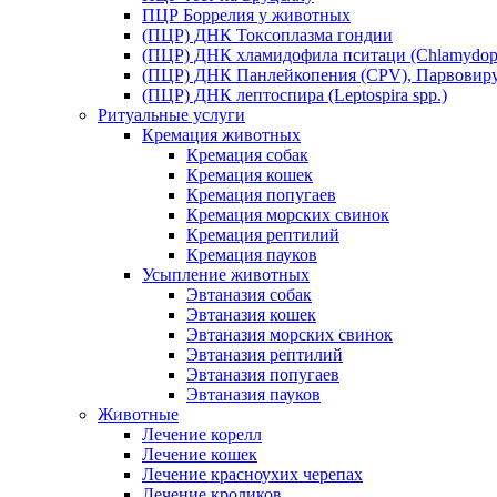
ПЦР Боррелия у животных
(ПЦР) ДНК Токсоплазма гондии
(ПЦР) ДНК хламидофила пситаци (Chlamydophil
(ПЦР) ДНК Панлейкопения (CPV), Парвовиру
(ПЦР) ДНК лептоспира (Leptospira spp.)
Ритуальные услуги
Кремация животных
Кремация собак
Кремация кошек
Кремация попугаев
Кремация морских свинок
Кремация рептилий
Кремация пауков
Усыпление животных
Эвтаназия собак
Эвтаназия кошек
Эвтаназия морских свинок
Эвтаназия рептилий
Эвтаназия попугаев
Эвтаназия пауков
Животные
Лечение корелл
Лечение кошек
Лечение красноухих черепах
Лечение кроликов