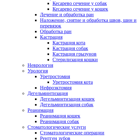
Кесарево сечение у собак
Кесарево сечение у кошек
Лечение и обработка ран
Наложение, снятие и обработка швов, шин и
перевязок
Обработка ран
Кастрация
Кастрация кота
Кастрация собак
Кастрация грызунов
Стерилизация кошки
Неврология
Урология
Уретростомия
Уретростомия кота
Нефроэктомия
Дегельминтизация
Дегельминтизация кошек
Дегельминтизация собак
Реанимация
Реанимация кошек
Реанимация собак
Стоматологические услуги
Стоматологические операции
Рентген зубов