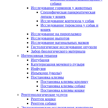
собаки
Исследование гормонов у животных
Специфическая панкреатическая
липаза у кошек
Исследование кортизола у собак
Исследование тироксина у собак и
кошек
Исследование на пироплазмоз
Исследование выпотов
Исследование вагинальных мазков
Гистологическое исследование опухоли
Забор биологического материала
Интенсивная терапия
Интубация
Катетеризация мочевого пузыря
Инфузия
Инъекции (уколы)
Постановка клизмы
Постановка клизмы кролику
Постановка клизмы собаке
Постановка клизмы кошке
Рентгенологические услуги
Рентген кошки
Рентген собаки
Эндоскопические исследования животным