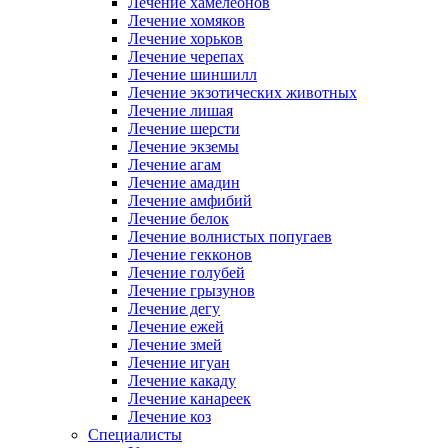
Лечение хамелеонов
Лечение хомяков
Лечение хорьков
Лечение черепах
Лечение шиншилл
Лечение экзотических животных
Лечение лишая
Лечение шерсти
Лечение экземы
Лечение агам
Лечение амадин
Лечение амфибий
Лечение белок
Лечение волнистых попугаев
Лечение гекконов
Лечение голубей
Лечение грызунов
Лечение дегу
Лечение ежей
Лечение змей
Лечение игуан
Лечение какаду
Лечение канареек
Лечение коз
Специалисты