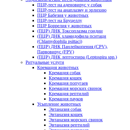
ПЦР-тест на аденовирус у собак
ПЦР-тест на анаплазму и эрлихию
ПЦР Бабезия у животных
ПЦР-тест на Бруцеллу
ПЦР Боррелия у животных
(ПЦР) ДНК Токсоплазма гондии
(ПЦР) ДНК хламидофила пситаци
(Chlamydophila psittaci)
(ПЦР) ДНК Панлейкопения (CPV),
Парвовирус (FPV)
(ПЦР) ДНК лептоспира (Leptospira spp.)
Ритуальные услуги
Кремация животных
Кремация собак
Кремация кошек
Кремация попугаев
Кремация морских свинок
Кремация рептилий
Кремация пауков
Усыпление животных
Эвтаназия собак
Эвтаназия кошек
Эвтаназия морских свинок
Эвтаназия рептилий