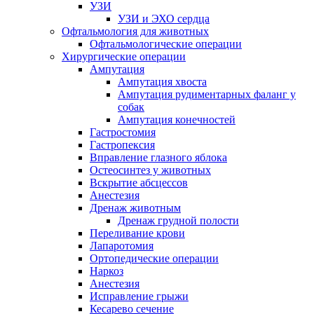
УЗИ
УЗИ и ЭХО сердца
Офтальмология для животных
Офтальмологические операции
Хирургические операции
Ампутация
Ампутация хвоста
Ампутация рудиментарных фаланг у
собак
Ампутация конечностей
Гастростомия
Гастропексия
Вправление глазного яблока
Остеосинтез у животных
Вскрытие абсцессов
Анестезия
Дренаж животным
Дренаж грудной полости
Переливание крови
Лапаротомия
Ортопедические операции
Наркоз
Анестезия
Исправление грыжи
Кесарево сечение