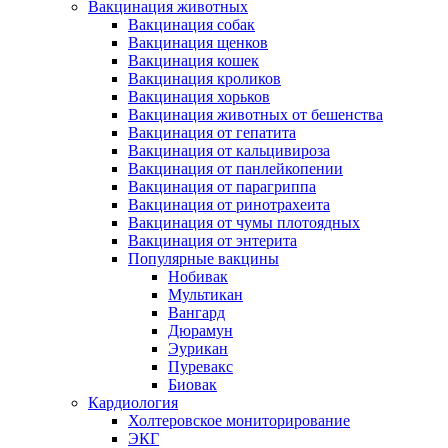
Вакцинация животных
Вакцинация собак
Вакцинация щенков
Вакцинация кошек
Вакцинация кроликов
Вакцинация хорьков
Вакцинация животных от бешенства
Вакцинация от гепатита
Вакцинация от кальцивироза
Вакцинация от панлейкопении
Вакцинация от парагриппа
Вакцинация от ринотрахеита
Вакцинация от чумы плотоядных
Вакцинация от энтерита
Популярные вакцины
Нобивак
Мультикан
Вангард
Дюрамун
Эурикан
Пуревакс
Биовак
Кардиология
Холтеровское мониторирование
ЭКГ