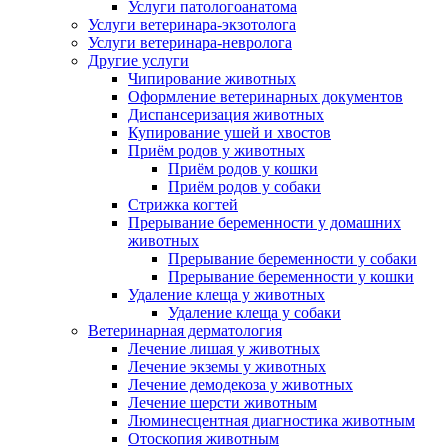
Услуги патологоанатома
Услуги ветеринара-экзотолога
Услуги ветеринара-невролога
Другие услуги
Чипирование животных
Оформление ветеринарных документов
Диспансеризация животных
Купирование ушей и хвостов
Приём родов у животных
Приём родов у кошки
Приём родов у собаки
Стрижка когтей
Прерывание беременности у домашних
животных
Прерывание беременности у собаки
Прерывание беременности у кошки
Удаление клеща у животных
Удаление клеща у собаки
Ветеринарная дерматология
Лечение лишая у животных
Лечение экземы у животных
Лечение демодекоза у животных
Лечение шерсти животным
Люминесцентная диагностика животным
Отоскопия животным