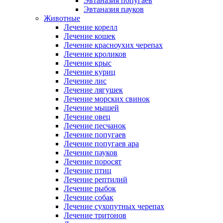
Эвтаназия попугаев
Эвтаназия пауков
Животные
Лечение корелл
Лечение кошек
Лечение красноухих черепах
Лечение кроликов
Лечение крыс
Лечение куриц
Лечение лис
Лечение лягушек
Лечение морских свинок
Лечение мышей
Лечение овец
Лечение песчанок
Лечение попугаев
Лечение попугаев ара
Лечение пауков
Лечение поросят
Лечение птиц
Лечение рептилий
Лечение рыбок
Лечение собак
Лечение сухопутных черепах
Лечение тритонов