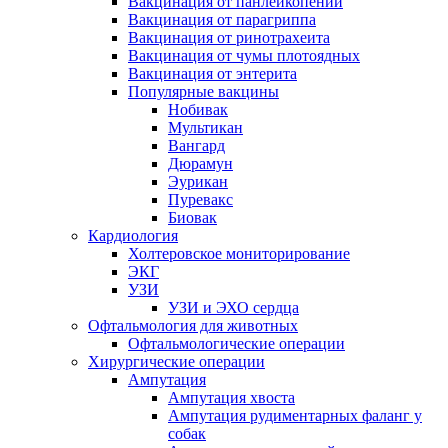
Вакцинация от панлейкопении
Вакцинация от парагриппа
Вакцинация от ринотрахеита
Вакцинация от чумы плотоядных
Вакцинация от энтерита
Популярные вакцины
Нобивак
Мультикан
Вангард
Дюрамун
Эурикан
Пуревакс
Биовак
Кардиология
Холтеровское мониторирование
ЭКГ
УЗИ
УЗИ и ЭХО сердца
Офтальмология для животных
Офтальмологические операции
Хирургические операции
Ампутация
Ампутация хвоста
Ампутация рудиментарных фаланг у
собак