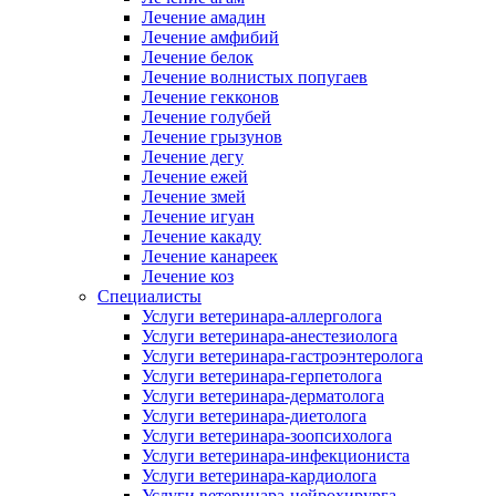
Лечение амадин
Лечение амфибий
Лечение белок
Лечение волнистых попугаев
Лечение гекконов
Лечение голубей
Лечение грызунов
Лечение дегу
Лечение ежей
Лечение змей
Лечение игуан
Лечение какаду
Лечение канареек
Лечение коз
Специалисты
Услуги ветеринара-аллерголога
Услуги ветеринара-анестезиолога
Услуги ветеринара-гастроэнтеролога
Услуги ветеринара-герпетолога
Услуги ветеринара-дерматолога
Услуги ветеринара-диетолога
Услуги ветеринара-зоопсихолога
Услуги ветеринара-инфекциониста
Услуги ветеринара-кардиолога
Услуги ветеринара-нейрохирурга