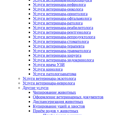
Услуги ветеринара-нефролога
Услуги ветеринара-онколога
Услуги ветеринара-орнитолога
Услуги ветеринара-офтальмолога
Услуги ветеринара-ратолога
Услуги ветеринара-реабилитолога
Услуги ветеринара-рентгенолога
Услуги ветеринара-репродуктолога
Услуги ветеринара-стоматолога
Услуги ветеринара-терапевта
Услуги ветеринара-травматолога
Услуги ветеринара-хирурга
Услуги ветеринара-эндокринолога
Услуги врача УЗИ
Услуги кинолога
Услуги патологоанатома
Услуги ветеринара-экзотолога
Услуги ветеринара-невролога
Другие услуги
Чипирование животных
Оформление ветеринарных документов
Диспансеризация животных
Купирование ушей и хвостов
Приём родов у животных