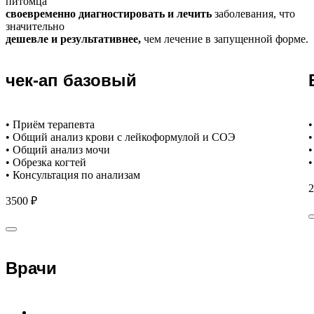
питомца
своевременно диагностировать и лечить
заболевания, что
значительно
дешевле и результативнее,
чем лечение в запущенной форме.
чек-ап базовый
• Приём терапевта
•
• Общий анализ крови с лейкоформулой и СОЭ
•
• Общий анализ мочи
•
• Обрезка когтей
•
• Консультация по анализам
2
3500 ₽
Врачи