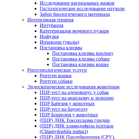
Исследование вагинальных мазков
Гистологическое исследование опухоли
Забор биологического материала
Интенсивная терапия
Интубация
Катетеризация мочевого пузыря
Инфузия
Инъекции (уколы)
Постановка клизмы
Постановка клизмы кролику
Постановка клизмы собаке
Постановка клизмы кошке
Рентгенологические услуги
Рентген кошки
Рентген собаки
Эндоскопические исследования животным
ПЦР-тест на аденовирус у собак
ПЦР-тест на анаплазму и эрлихию
ПЦР Бабезия у животных
ПЦР-тест на Бруцеллу
ПЦР Боррелия у животных
(ПЦР) ДНК Токсоплазма гондии
(ПЦР) ДНК хламидофила пситаци
(Chlamydophila psittaci)
(ПЦР) ДНК Панлейкопения (CPV),