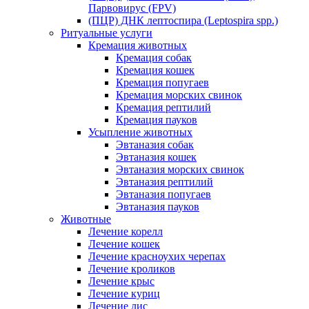
Парвовирус (FPV)
(ПЦР) ДНК лептоспира (Leptospira spp.)
Ритуальные услуги
Кремация животных
Кремация собак
Кремация кошек
Кремация попугаев
Кремация морских свинок
Кремация рептилий
Кремация пауков
Усыпление животных
Эвтаназия собак
Эвтаназия кошек
Эвтаназия морских свинок
Эвтаназия рептилий
Эвтаназия попугаев
Эвтаназия пауков
Животные
Лечение корелл
Лечение кошек
Лечение красноухих черепах
Лечение кроликов
Лечение крыс
Лечение куриц
Лечение лис