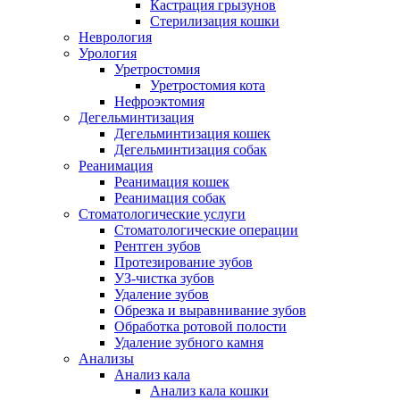
Кастрация грызунов
Стерилизация кошки
Неврология
Урология
Уретростомия
Уретростомия кота
Нефроэктомия
Дегельминтизация
Дегельминтизация кошек
Дегельминтизация собак
Реанимация
Реанимация кошек
Реанимация собак
Стоматологические услуги
Стоматологические операции
Рентген зубов
Протезирование зубов
УЗ-чистка зубов
Удаление зубов
Обрезка и выравнивание зубов
Обработка ротовой полости
Удаление зубного камня
Анализы
Анализ кала
Анализ кала кошки