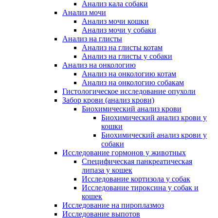
Анализ кала собаки
Анализ мочи
Анализ мочи кошки
Анализ мочи у собаки
Анализ на глисты
Анализ на глисты котам
Анализ на глисты у собаки
Анализ на онкологию
Анализ на онкологию котам
Анализ на онкологию собакам
Гистологическое исследование опухоли
Забор крови (анализ крови)
Биохимический анализ крови
Биохимический анализ крови у
кошки
Биохимический анализ крови у
собаки
Исследование гормонов у животных
Специфическая панкреатическая
липаза у кошек
Исследование кортизола у собак
Исследование тироксина у собак и
кошек
Исследование на пироплазмоз
Исследование выпотов