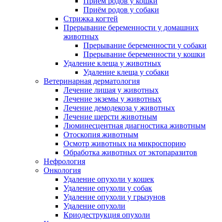
Приём родов у кошки
Приём родов у собаки
Стрижка когтей
Прерывание беременности у домашних
животных
Прерывание беременности у собаки
Прерывание беременности у кошки
Удаление клеща у животных
Удаление клеща у собаки
Ветеринарная дерматология
Лечение лишая у животных
Лечение экземы у животных
Лечение демодекоза у животных
Лечение шерсти животным
Люминесцентная диагностика животным
Отоскопия животным
Осмотр животных на микроспорию
Обработка животных от эктопаразитов
Нефрология
Онкология
Удаление опухоли у кошек
Удаление опухоли у собак
Удаление опухоли у грызунов
Удаление опухоли
Криодеструкция опухоли