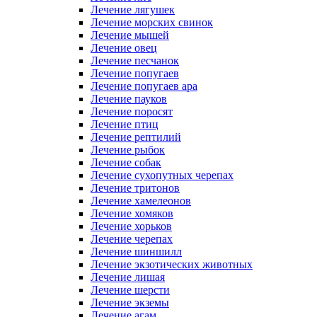
Лечение лягушек
Лечение морских свинок
Лечение мышей
Лечение овец
Лечение песчанок
Лечение попугаев
Лечение попугаев ара
Лечение пауков
Лечение поросят
Лечение птиц
Лечение рептилий
Лечение рыбок
Лечение собак
Лечение сухопутных черепах
Лечение тритонов
Лечение хамелеонов
Лечение хомяков
Лечение хорьков
Лечение черепах
Лечение шиншилл
Лечение экзотических животных
Лечение лишая
Лечение шерсти
Лечение экземы
Лечение агам