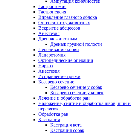
Ампутация конечностей
Гастростомия
Гастропексия
Вправление глазного яблока
Остеосинтез у животных
Вскрытие абсцессов
Анестезия
Дренаж животным
Дренаж грудной полости
Переливание крови
Лапаротомия
Ортопедические операции
Наркоз
Анестезия
Исправление грыжи
Кесарево сечение
Кесарево сечение у собак
Кесарево сечение у кошек
Лечение и обработка ран
Наложение, снятие и обработка швов, шин и
перевязок
Обработка ран
Кастрация
Кастрация кота
Кастрация собак