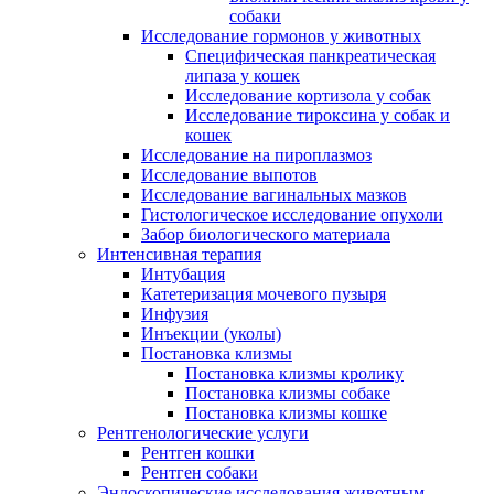
собаки
Исследование гормонов у животных
Специфическая панкреатическая
липаза у кошек
Исследование кортизола у собак
Исследование тироксина у собак и
кошек
Исследование на пироплазмоз
Исследование выпотов
Исследование вагинальных мазков
Гистологическое исследование опухоли
Забор биологического материала
Интенсивная терапия
Интубация
Катетеризация мочевого пузыря
Инфузия
Инъекции (уколы)
Постановка клизмы
Постановка клизмы кролику
Постановка клизмы собаке
Постановка клизмы кошке
Рентгенологические услуги
Рентген кошки
Рентген собаки
Эндоскопические исследования животным