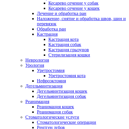
Кесарево сечение у собак
Кесарево сечение у кошек
Лечение и обработка ран
Наложение, снятие и обработка швов, шин и
перевязок
Обработка ран
Кастрация
Кастрация кота
Кастрация собак
Кастрация грызунов
Стерилизация кошки
Неврология
Урология
Уретростомия
Уретростомия кота
Нефроэктомия
Дегельминтизация
Дегельминтизация кошек
Дегельминтизация собак
Реанимация
Реанимация кошек
Реанимация собак
Стоматологические услуги
Стоматологические операции
Рентген зубов