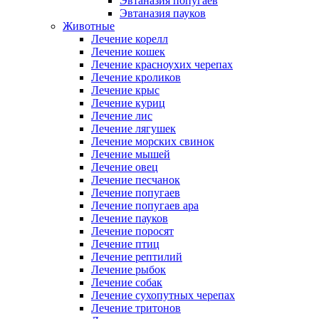
Эвтаназия попугаев
Эвтаназия пауков
Животные
Лечение корелл
Лечение кошек
Лечение красноухих черепах
Лечение кроликов
Лечение крыс
Лечение куриц
Лечение лис
Лечение лягушек
Лечение морских свинок
Лечение мышей
Лечение овец
Лечение песчанок
Лечение попугаев
Лечение попугаев ара
Лечение пауков
Лечение поросят
Лечение птиц
Лечение рептилий
Лечение рыбок
Лечение собак
Лечение сухопутных черепах
Лечение тритонов