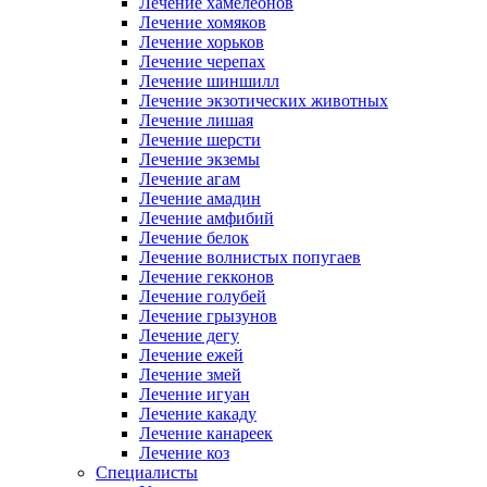
Лечение хамелеонов
Лечение хомяков
Лечение хорьков
Лечение черепах
Лечение шиншилл
Лечение экзотических животных
Лечение лишая
Лечение шерсти
Лечение экземы
Лечение агам
Лечение амадин
Лечение амфибий
Лечение белок
Лечение волнистых попугаев
Лечение гекконов
Лечение голубей
Лечение грызунов
Лечение дегу
Лечение ежей
Лечение змей
Лечение игуан
Лечение какаду
Лечение канареек
Лечение коз
Специалисты