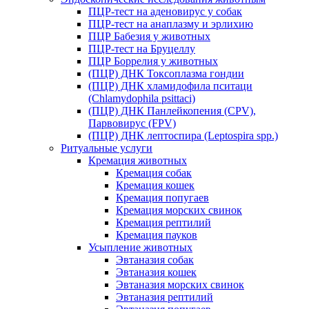
ПЦР-тест на аденовирус у собак
ПЦР-тест на анаплазму и эрлихию
ПЦР Бабезия у животных
ПЦР-тест на Бруцеллу
ПЦР Боррелия у животных
(ПЦР) ДНК Токсоплазма гондии
(ПЦР) ДНК хламидофила пситаци
(Chlamydophila psittaci)
(ПЦР) ДНК Панлейкопения (CPV),
Парвовирус (FPV)
(ПЦР) ДНК лептоспира (Leptospira spp.)
Ритуальные услуги
Кремация животных
Кремация собак
Кремация кошек
Кремация попугаев
Кремация морских свинок
Кремация рептилий
Кремация пауков
Усыпление животных
Эвтаназия собак
Эвтаназия кошек
Эвтаназия морских свинок
Эвтаназия рептилий