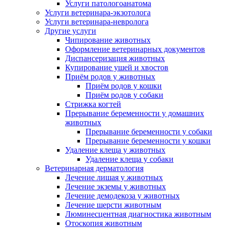
Услуги патологоанатома
Услуги ветеринара-экзотолога
Услуги ветеринара-невролога
Другие услуги
Чипирование животных
Оформление ветеринарных документов
Диспансеризация животных
Купирование ушей и хвостов
Приём родов у животных
Приём родов у кошки
Приём родов у собаки
Стрижка когтей
Прерывание беременности у домашних
животных
Прерывание беременности у собаки
Прерывание беременности у кошки
Удаление клеща у животных
Удаление клеща у собаки
Ветеринарная дерматология
Лечение лишая у животных
Лечение экземы у животных
Лечение демодекоза у животных
Лечение шерсти животным
Люминесцентная диагностика животным
Отоскопия животным