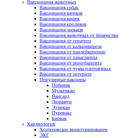
Вакцинация животных
Вакцинация собак
Вакцинация щенков
Вакцинация кошек
Вакцинация кроликов
Вакцинация хорьков
Вакцинация животных от бешенства
Вакцинация от гепатита
Вакцинация от кальцивироза
Вакцинация от панлейкопении
Вакцинация от парагриппа
Вакцинация от ринотрахеита
Вакцинация от чумы плотоядных
Вакцинация от энтерита
Популярные вакцины
Нобивак
Мультикан
Вангард
Дюрамун
Эурикан
Пуревакс
Биовак
Кардиология
Холтеровское мониторирование
ЭКГ