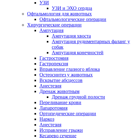
УЗИ
УЗИ и ЭХО сердца
Офтальмология для животных
Офтальмологические операции
Хирургические операции
Ампутация
Ампутация хвоста
Ампутация рудиментарных фаланг у
собак
Ампутация конечностей
Гастростомия
Гастропексия
Вправление глазного яблока
Остеосинтез у животных
Вскрытие абсцессов
Анестезия
Дренаж животным
Дренаж грудной полости
Переливание крови
Лапаротомия
Ортопедические операции
Наркоз
Анестезия
Исправление грыжи
Кесарево сечение