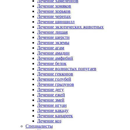
Лечение хамелеонов
Лечение хомяков
Лечение хорьков
Лечение черепах
Лечение шиншилл
Лечение экзотических животных
Лечение лишая
Лечение шерсти
Лечение экземы
Лечение агам
Лечение амадин
Лечение амфибий
Лечение белок
Лечение волнистых попугаев
Лечение гекконов
Лечение голубей
Лечение грызунов
Лечение дегу
Лечение ежей
Лечение змей
Лечение игуан
Лечение какаду
Лечение канареек
Лечение коз
Специалисты