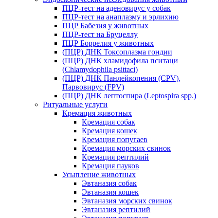
ПЦР-тест на аденовирус у собак
ПЦР-тест на анаплазму и эрлихию
ПЦР Бабезия у животных
ПЦР-тест на Бруцеллу
ПЦР Боррелия у животных
(ПЦР) ДНК Токсоплазма гондии
(ПЦР) ДНК хламидофила пситаци
(Chlamydophila psittaci)
(ПЦР) ДНК Панлейкопения (CPV),
Парвовирус (FPV)
(ПЦР) ДНК лептоспира (Leptospira spp.)
Ритуальные услуги
Кремация животных
Кремация собак
Кремация кошек
Кремация попугаев
Кремация морских свинок
Кремация рептилий
Кремация пауков
Усыпление животных
Эвтаназия собак
Эвтаназия кошек
Эвтаназия морских свинок
Эвтаназия рептилий