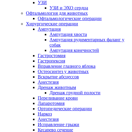
УЗИ
УЗИ и ЭХО сердца
Офтальмология для животных
Офтальмологические операции
Хирургические операции
Ампутация
Ампутация хвоста
Ампутация рудиментарных фаланг у
собак
Ампутация конечностей
Гастростомия
Гастропексия
Вправление глазного яблока
Остеосинтез у животных
Вскрытие абсцессов
Анестезия
Дренаж животным
Дренаж грудной полости
Переливание крови
Лапаротомия
Ортопедические операции
Наркоз
Анестезия
Исправление грыжи
Кесарево сечение