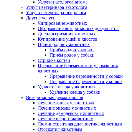
Услуги патологоанатома
Услуги ветеринара-экзотолога
Услуги ветеринара-невролога
Другие услуги
Чипирование животных
Оформление ветеринарных документов
Диспансеризация животных
Купирование ушей и хвостов
Приём родов у животных
Приём родов у кошки
Приём родов у собаки
Стрижка когтей
Прерывание беременности у домашних
животных
Прерывание беременности у собаки
Прерывание беременности у кошки
Удаление клеща у животных
Удаление клеща у собаки
Ветеринарная дерматология
Лечение лишая у животных
Лечение экземы у животных
Лечение демодекоза у животных
Лечение шерсти животным
Люминесцентная диагностика животным
Отоскопия животным