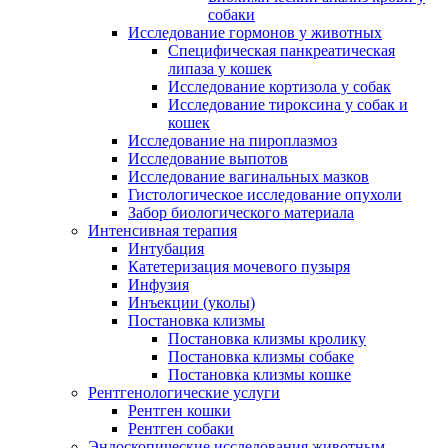
собаки
Исследование гормонов у животных
Специфическая панкреатическая
липаза у кошек
Исследование кортизола у собак
Исследование тироксина у собак и
кошек
Исследование на пироплазмоз
Исследование выпотов
Исследование вагинальных мазков
Гистологическое исследование опухоли
Забор биологического материала
Интенсивная терапия
Интубация
Катетеризация мочевого пузыря
Инфузия
Инъекции (уколы)
Постановка клизмы
Постановка клизмы кролику
Постановка клизмы собаке
Постановка клизмы кошке
Рентгенологические услуги
Рентген кошки
Рентген собаки
Эндоскопические исследования животным