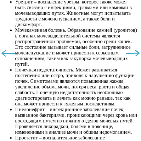
Уретрит – воспаление уретры, которое также может
быть связано с инфекциями, травмами или камнями в
мочевыводящих путях. Животные могут испытывать
трудности с мочеиспусканием, а также боли и
дискомфорт.
Мочекаменная болезнь. Образование камней (уролитов)
в органах мочевыделительной системы является
распространенной проблемой, особенно среди кошек.
Это состояние вызывает сильные боли, затрудненное
мочеиспускание и может привести к серьезным
осложнениям, таким как закупорка мочевыводящих
путей.
Почечная недостаточность. Может развиваться
постепенно или остро, приводя к нарушению функции
почек. Симптомами являются повышенная жажда,
увеличение объема мочи, потеря веса, рвота и общая
слабость. Почечную недостаточность необходимо
диагностировать и лечить как можно раньше, так как
она может привести к тяжелым последствиям.
Пиелонефрит – инфекционное заболевание почек,
вызванное бактериями, проникающими через кровь или
восходящим путем из нижних отделов мочевых путей.
Проявляется лихорадкой, болями в пояснице,
изменениями в анализе мочи и общим недомоганием.
Простатит – воспалительное заболевание