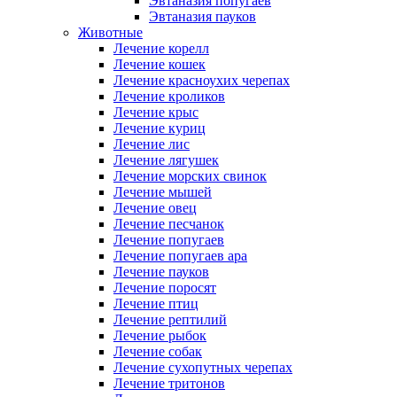
Эвтаназия попугаев
Эвтаназия пауков
Животные
Лечение корелл
Лечение кошек
Лечение красноухих черепах
Лечение кроликов
Лечение крыс
Лечение куриц
Лечение лис
Лечение лягушек
Лечение морских свинок
Лечение мышей
Лечение овец
Лечение песчанок
Лечение попугаев
Лечение попугаев ара
Лечение пауков
Лечение поросят
Лечение птиц
Лечение рептилий
Лечение рыбок
Лечение собак
Лечение сухопутных черепах
Лечение тритонов