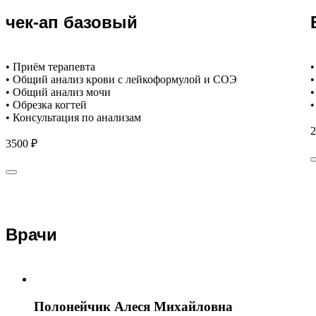
чек-ап базовый
• Приём терапевта
•
• Общий анализ крови с лейкоформулой и СОЭ
•
• Общий анализ мочи
•
• Обрезка когтей
•
• Консультация по анализам
2
3500 ₽
Врачи
Полонейчик Алеся Михайловна