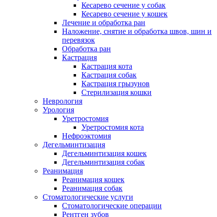
Кесарево сечение у собак
Кесарево сечение у кошек
Лечение и обработка ран
Наложение, снятие и обработка швов, шин и
перевязок
Обработка ран
Кастрация
Кастрация кота
Кастрация собак
Кастрация грызунов
Стерилизация кошки
Неврология
Урология
Уретростомия
Уретростомия кота
Нефроэктомия
Дегельминтизация
Дегельминтизация кошек
Дегельминтизация собак
Реанимация
Реанимация кошек
Реанимация собак
Стоматологические услуги
Стоматологические операции
Рентген зубов