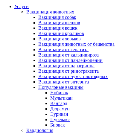
Услуги
Вакцинация животных
Вакцинация собак
Вакцинация щенков
Вакцинация кошек
Вакцинация кроликов
Вакцинация хорьков
Вакцинация животных от бешенства
Вакцинация от гепатита
Вакцинация от кальцивироза
Вакцинация от панлейкопении
Вакцинация от парагриппа
Вакцинация от ринотрахеита
Вакцинация от чумы плотоядных
Вакцинация от энтерита
Популярные вакцины
Нобивак
Мультикан
Вангард
Дюрамун
Эурикан
Пуревакс
Биовак
Кардиология