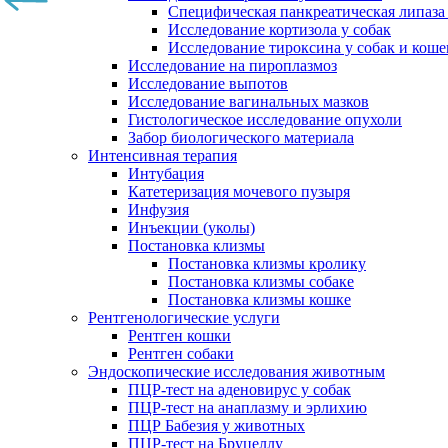
Специфическая панкреатическая липаза
Исследование кортизола у собак
Исследование тироксина у собак и коше
Исследование на пироплазмоз
Исследование выпотов
Исследование вагинальных мазков
Гистологическое исследование опухоли
Забор биологического материала
Интенсивная терапия
Интубация
Катетеризация мочевого пузыря
Инфузия
Инъекции (уколы)
Постановка клизмы
Постановка клизмы кролику
Постановка клизмы собаке
Постановка клизмы кошке
Рентгенологические услуги
Рентген кошки
Рентген собаки
Эндоскопические исследования животным
ПЦР-тест на аденовирус у собак
ПЦР-тест на анаплазму и эрлихию
ПЦР Бабезия у животных
ПЦР-тест на Бруцеллу