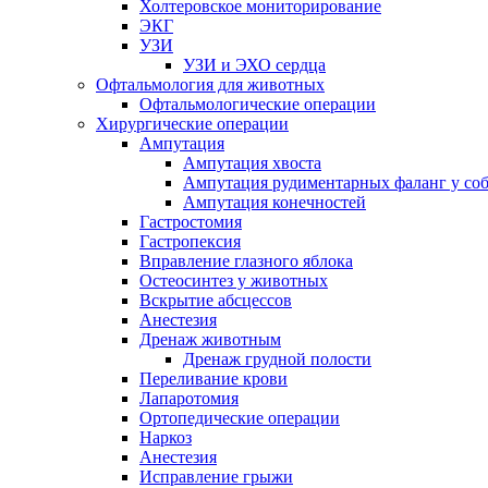
Холтеровское мониторирование
ЭКГ
УЗИ
УЗИ и ЭХО сердца
Офтальмология для животных
Офтальмологические операции
Хирургические операции
Ампутация
Ампутация хвоста
Ампутация рудиментарных фаланг у со
Ампутация конечностей
Гастростомия
Гастропексия
Вправление глазного яблока
Остеосинтез у животных
Вскрытие абсцессов
Анестезия
Дренаж животным
Дренаж грудной полости
Переливание крови
Лапаротомия
Ортопедические операции
Наркоз
Анестезия
Исправление грыжи