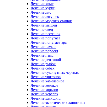
Лечение крыс
Лечение куриц
Лечение лис
Лечение лягушек
Лечение морских свинок
Лечение мышей
Лечение овец
Лечение песчанок
Лечение попугаев
Лечение попугаев ара
Лечение пауков
Лечение поросят
Лечение птиц
Лечение рептилий
Лечение рыбок
Лечение собак
Лечение сухопутных черепах
Лечение тритонов
Лечение хамелеонов
Лечение хомяков
Лечение хорьков
Лечение черепах
Лечение шиншилл
Лечение экзотических животных
Лечение лишая