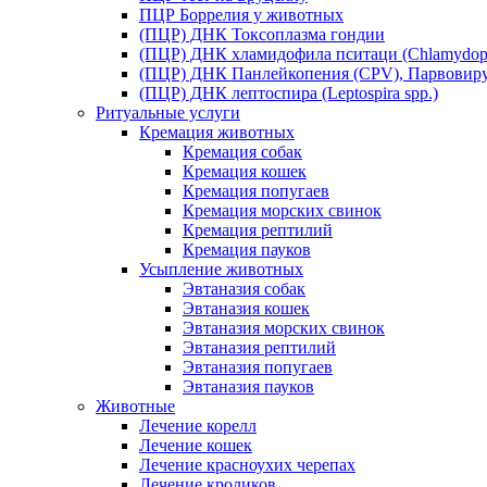
ПЦР Боррелия у животных
(ПЦР) ДНК Токсоплазма гондии
(ПЦР) ДНК хламидофила пситаци (Chlamydophil
(ПЦР) ДНК Панлейкопения (CPV), Парвовиру
(ПЦР) ДНК лептоспира (Leptospira spp.)
Ритуальные услуги
Кремация животных
Кремация собак
Кремация кошек
Кремация попугаев
Кремация морских свинок
Кремация рептилий
Кремация пауков
Усыпление животных
Эвтаназия собак
Эвтаназия кошек
Эвтаназия морских свинок
Эвтаназия рептилий
Эвтаназия попугаев
Эвтаназия пауков
Животные
Лечение корелл
Лечение кошек
Лечение красноухих черепах
Лечение кроликов