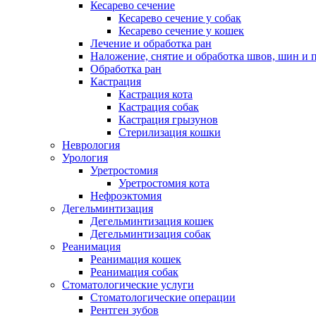
Кесарево сечение
Кесарево сечение у собак
Кесарево сечение у кошек
Лечение и обработка ран
Наложение, снятие и обработка швов, шин и 
Обработка ран
Кастрация
Кастрация кота
Кастрация собак
Кастрация грызунов
Стерилизация кошки
Неврология
Урология
Уретростомия
Уретростомия кота
Нефроэктомия
Дегельминтизация
Дегельминтизация кошек
Дегельминтизация собак
Реанимация
Реанимация кошек
Реанимация собак
Стоматологические услуги
Стоматологические операции
Рентген зубов