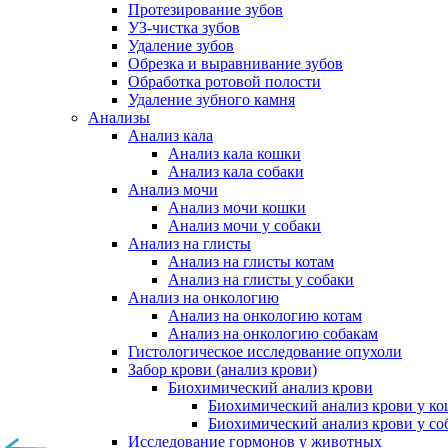
Протезирование зубов
УЗ-чистка зубов
Удаление зубов
Обрезка и выравнивание зубов
Обработка ротовой полости
Удаление зубного камня
Анализы
Анализ кала
Анализ кала кошки
Анализ кала собаки
Анализ мочи
Анализ мочи кошки
Анализ мочи у собаки
Анализ на глисты
Анализ на глисты котам
Анализ на глисты у собаки
Анализ на онкологию
Анализ на онкологию котам
Анализ на онкологию собакам
Гистологическое исследование опухоли
Забор крови (анализ крови)
Биохимический анализ крови
Биохимический анализ крови у к
Биохимический анализ крови у со
Исследование гормонов у животных