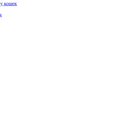
 у кошек
к