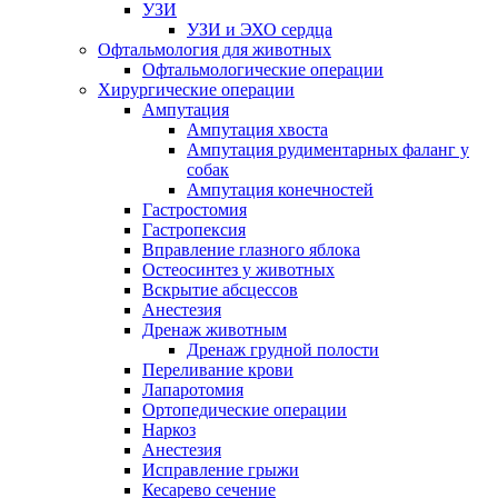
УЗИ
УЗИ и ЭХО сердца
Офтальмология для животных
Офтальмологические операции
Хирургические операции
Ампутация
Ампутация хвоста
Ампутация рудиментарных фаланг у
собак
Ампутация конечностей
Гастростомия
Гастропексия
Вправление глазного яблока
Остеосинтез у животных
Вскрытие абсцессов
Анестезия
Дренаж животным
Дренаж грудной полости
Переливание крови
Лапаротомия
Ортопедические операции
Наркоз
Анестезия
Исправление грыжи
Кесарево сечение