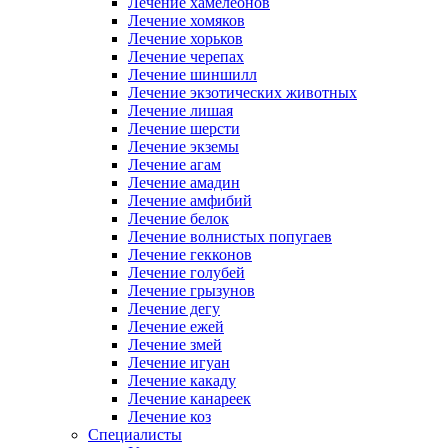
Лечение хамелеонов
Лечение хомяков
Лечение хорьков
Лечение черепах
Лечение шиншилл
Лечение экзотических животных
Лечение лишая
Лечение шерсти
Лечение экземы
Лечение агам
Лечение амадин
Лечение амфибий
Лечение белок
Лечение волнистых попугаев
Лечение гекконов
Лечение голубей
Лечение грызунов
Лечение дегу
Лечение ежей
Лечение змей
Лечение игуан
Лечение какаду
Лечение канареек
Лечение коз
Специалисты