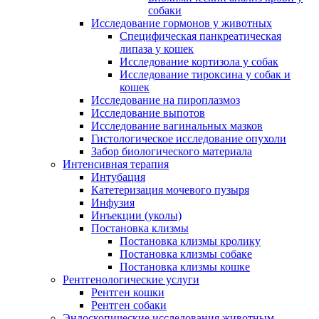
собаки
Исследование гормонов у животных
Специфическая панкреатическая
липаза у кошек
Исследование кортизола у собак
Исследование тироксина у собак и
кошек
Исследование на пироплазмоз
Исследование выпотов
Исследование вагинальных мазков
Гистологическое исследование опухоли
Забор биологического материала
Интенсивная терапия
Интубация
Катетеризация мочевого пузыря
Инфузия
Инъекции (уколы)
Постановка клизмы
Постановка клизмы кролику
Постановка клизмы собаке
Постановка клизмы кошке
Рентгенологические услуги
Рентген кошки
Рентген собаки
Эндоскопические исследования животным