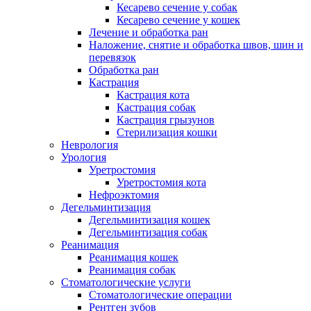
Кесарево сечение у собак
Кесарево сечение у кошек
Лечение и обработка ран
Наложение, снятие и обработка швов, шин и
перевязок
Обработка ран
Кастрация
Кастрация кота
Кастрация собак
Кастрация грызунов
Стерилизация кошки
Неврология
Урология
Уретростомия
Уретростомия кота
Нефроэктомия
Дегельминтизация
Дегельминтизация кошек
Дегельминтизация собак
Реанимация
Реанимация кошек
Реанимация собак
Стоматологические услуги
Стоматологические операции
Рентген зубов