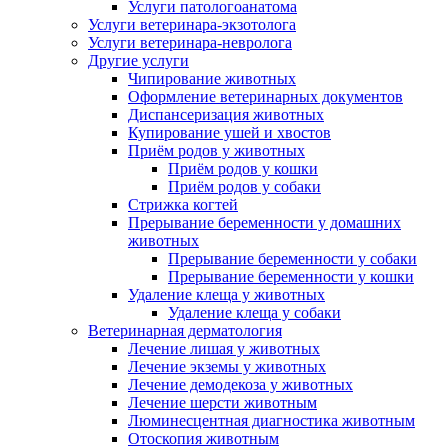
Услуги патологоанатома
Услуги ветеринара-экзотолога
Услуги ветеринара-невролога
Другие услуги
Чипирование животных
Оформление ветеринарных документов
Диспансеризация животных
Купирование ушей и хвостов
Приём родов у животных
Приём родов у кошки
Приём родов у собаки
Стрижка когтей
Прерывание беременности у домашних
животных
Прерывание беременности у собаки
Прерывание беременности у кошки
Удаление клеща у животных
Удаление клеща у собаки
Ветеринарная дерматология
Лечение лишая у животных
Лечение экземы у животных
Лечение демодекоза у животных
Лечение шерсти животным
Люминесцентная диагностика животным
Отоскопия животным