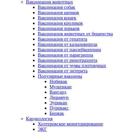
Вакцинация животных
Вакцинация собак
Вакцинация щенков
Вакцинация кошек
Вакцинация кроликов
Вакцинация хорьков
Вакцинация животных от бешенства
Вакцинация от гепатита
Вакцинация от кальцивироза
Вакцинация от панлейкопении
Вакцинация от парагриппа
Вакцинация от ринотрахеита
Вакцинация от чумы плотоядных
Вакцинация от энтерита
Популярные вакцины
Нобивак
Мультикан
Вангард
Дюрамун
Эурикан
Пуревакс
Биовак
Кардиология
Холтеровское мониторирование
ЭКГ