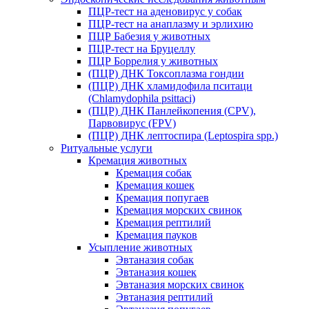
ПЦР-тест на аденовирус у собак
ПЦР-тест на анаплазму и эрлихию
ПЦР Бабезия у животных
ПЦР-тест на Бруцеллу
ПЦР Боррелия у животных
(ПЦР) ДНК Токсоплазма гондии
(ПЦР) ДНК хламидофила пситаци
(Chlamydophila psittaci)
(ПЦР) ДНК Панлейкопения (CPV),
Парвовирус (FPV)
(ПЦР) ДНК лептоспира (Leptospira spp.)
Ритуальные услуги
Кремация животных
Кремация собак
Кремация кошек
Кремация попугаев
Кремация морских свинок
Кремация рептилий
Кремация пауков
Усыпление животных
Эвтаназия собак
Эвтаназия кошек
Эвтаназия морских свинок
Эвтаназия рептилий