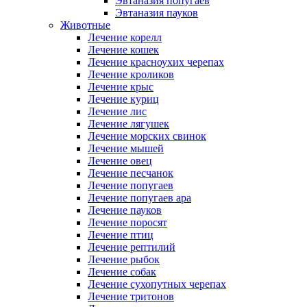
Эвтаназия попугаев
Эвтаназия пауков
Животные
Лечение корелл
Лечение кошек
Лечение красноухих черепах
Лечение кроликов
Лечение крыс
Лечение куриц
Лечение лис
Лечение лягушек
Лечение морских свинок
Лечение мышей
Лечение овец
Лечение песчанок
Лечение попугаев
Лечение попугаев ара
Лечение пауков
Лечение поросят
Лечение птиц
Лечение рептилий
Лечение рыбок
Лечение собак
Лечение сухопутных черепах
Лечение тритонов