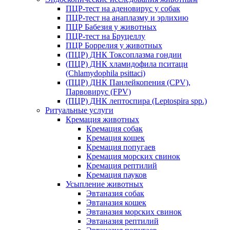
ПЦР-тест на аденовирус у собак
ПЦР-тест на анаплазму и эрлихию
ПЦР Бабезия у животных
ПЦР-тест на Бруцеллу
ПЦР Боррелия у животных
(ПЦР) ДНК Токсоплазма гондии
(ПЦР) ДНК хламидофила пситаци
(Chlamydophila psittaci)
(ПЦР) ДНК Панлейкопения (CPV),
Парвовирус (FPV)
(ПЦР) ДНК лептоспира (Leptospira spp.)
Ритуальные услуги
Кремация животных
Кремация собак
Кремация кошек
Кремация попугаев
Кремация морских свинок
Кремация рептилий
Кремация пауков
Усыпление животных
Эвтаназия собак
Эвтаназия кошек
Эвтаназия морских свинок
Эвтаназия рептилий