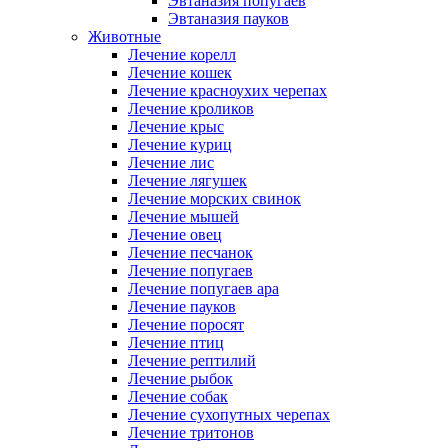
Эвтаназия попугаев
Эвтаназия пауков
Животные
Лечение корелл
Лечение кошек
Лечение красноухих черепах
Лечение кроликов
Лечение крыс
Лечение куриц
Лечение лис
Лечение лягушек
Лечение морских свинок
Лечение мышей
Лечение овец
Лечение песчанок
Лечение попугаев
Лечение попугаев ара
Лечение пауков
Лечение поросят
Лечение птиц
Лечение рептилий
Лечение рыбок
Лечение собак
Лечение сухопутных черепах
Лечение тритонов