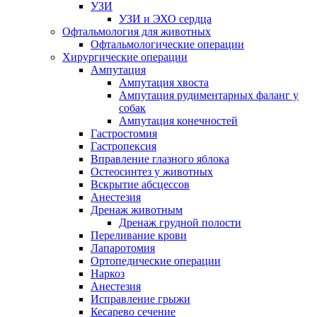
УЗИ
УЗИ и ЭХО сердца
Офтальмология для животных
Офтальмологические операции
Хирургические операции
Ампутация
Ампутация хвоста
Ампутация рудиментарных фаланг у
собак
Ампутация конечностей
Гастростомия
Гастропексия
Вправление глазного яблока
Остеосинтез у животных
Вскрытие абсцессов
Анестезия
Дренаж животным
Дренаж грудной полости
Переливание крови
Лапаротомия
Ортопедические операции
Наркоз
Анестезия
Исправление грыжи
Кесарево сечение