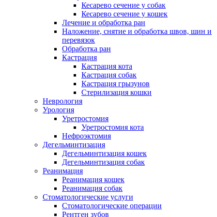
Кесарево сечение у собак
Кесарево сечение у кошек
Лечение и обработка ран
Наложение, снятие и обработка швов, шин и
перевязок
Обработка ран
Кастрация
Кастрация кота
Кастрация собак
Кастрация грызунов
Стерилизация кошки
Неврология
Урология
Уретростомия
Уретростомия кота
Нефроэктомия
Дегельминтизация
Дегельминтизация кошек
Дегельминтизация собак
Реанимация
Реанимация кошек
Реанимация собак
Стоматологические услуги
Стоматологические операции
Рентген зубов