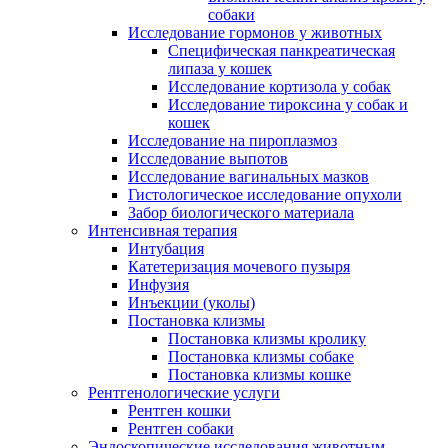
собаки
Исследование гормонов у животных
Специфическая панкреатическая
липаза у кошек
Исследование кортизола у собак
Исследование тироксина у собак и
кошек
Исследование на пироплазмоз
Исследование выпотов
Исследование вагинальных мазков
Гистологическое исследование опухоли
Забор биологического материала
Интенсивная терапия
Интубация
Катетеризация мочевого пузыря
Инфузия
Инъекции (уколы)
Постановка клизмы
Постановка клизмы кролику
Постановка клизмы собаке
Постановка клизмы кошке
Рентгенологические услуги
Рентген кошки
Рентген собаки
Эндоскопические исследования животным