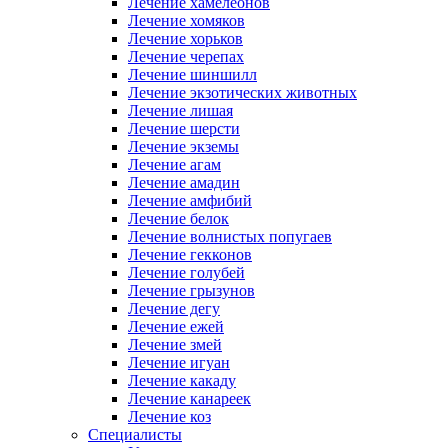
Лечение хамелеонов
Лечение хомяков
Лечение хорьков
Лечение черепах
Лечение шиншилл
Лечение экзотических животных
Лечение лишая
Лечение шерсти
Лечение экземы
Лечение агам
Лечение амадин
Лечение амфибий
Лечение белок
Лечение волнистых попугаев
Лечение гекконов
Лечение голубей
Лечение грызунов
Лечение дегу
Лечение ежей
Лечение змей
Лечение игуан
Лечение какаду
Лечение канареек
Лечение коз
Специалисты