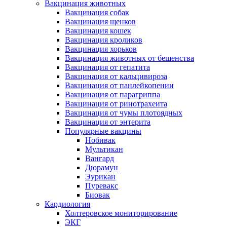
Вакцинация животных
Вакцинация собак
Вакцинация щенков
Вакцинация кошек
Вакцинация кроликов
Вакцинация хорьков
Вакцинация животных от бешенства
Вакцинация от гепатита
Вакцинация от кальцивироза
Вакцинация от панлейкопении
Вакцинация от парагриппа
Вакцинация от ринотрахеита
Вакцинация от чумы плотоядных
Вакцинация от энтерита
Популярные вакцины
Нобивак
Мультикан
Вангард
Дюрамун
Эурикан
Пуревакс
Биовак
Кардиология
Холтеровское мониторирование
ЭКГ