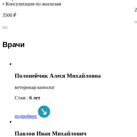
• Консультация по анализам
2
3500 ₽
Врачи
Полонейчик Алеся Михайловна
ветеринар-кинолог
Стаж :
6 лет
подробнее
Павлов Иван Михайлович