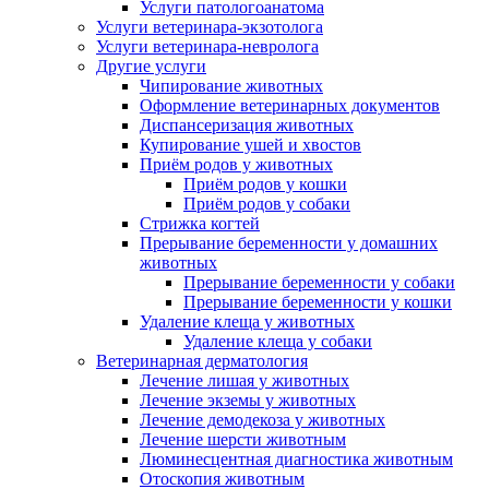
Услуги патологоанатома
Услуги ветеринара-экзотолога
Услуги ветеринара-невролога
Другие услуги
Чипирование животных
Оформление ветеринарных документов
Диспансеризация животных
Купирование ушей и хвостов
Приём родов у животных
Приём родов у кошки
Приём родов у собаки
Стрижка когтей
Прерывание беременности у домашних
животных
Прерывание беременности у собаки
Прерывание беременности у кошки
Удаление клеща у животных
Удаление клеща у собаки
Ветеринарная дерматология
Лечение лишая у животных
Лечение экземы у животных
Лечение демодекоза у животных
Лечение шерсти животным
Люминесцентная диагностика животным
Отоскопия животным