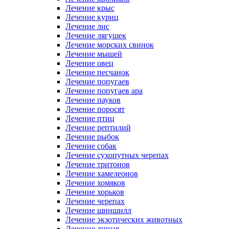
Лечение крыс
Лечение куриц
Лечение лис
Лечение лягушек
Лечение морских свинок
Лечение мышей
Лечение овец
Лечение песчанок
Лечение попугаев
Лечение попугаев ара
Лечение пауков
Лечение поросят
Лечение птиц
Лечение рептилий
Лечение рыбок
Лечение собак
Лечение сухопутных черепах
Лечение тритонов
Лечение хамелеонов
Лечение хомяков
Лечение хорьков
Лечение черепах
Лечение шиншилл
Лечение экзотических животных
Лечение лишая