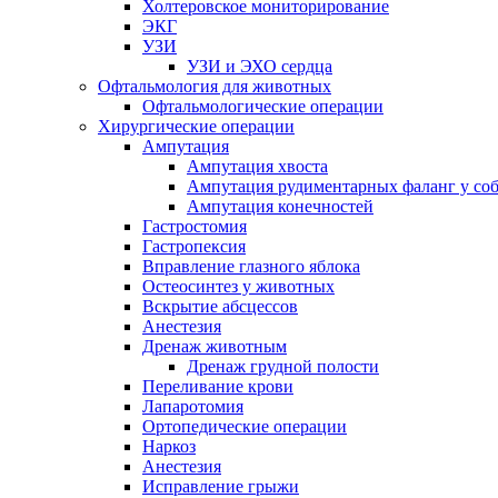
Холтеровское мониторирование
ЭКГ
УЗИ
УЗИ и ЭХО сердца
Офтальмология для животных
Офтальмологические операции
Хирургические операции
Ампутация
Ампутация хвоста
Ампутация рудиментарных фаланг у со
Ампутация конечностей
Гастростомия
Гастропексия
Вправление глазного яблока
Остеосинтез у животных
Вскрытие абсцессов
Анестезия
Дренаж животным
Дренаж грудной полости
Переливание крови
Лапаротомия
Ортопедические операции
Наркоз
Анестезия
Исправление грыжи