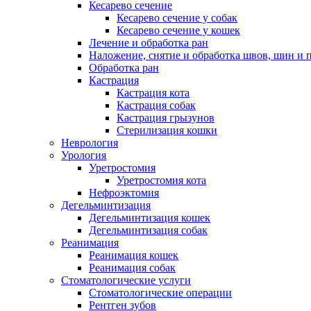
Кесарево сечение
Кесарево сечение у собак
Кесарево сечение у кошек
Лечение и обработка ран
Наложение, снятие и обработка швов, шин и 
Обработка ран
Кастрация
Кастрация кота
Кастрация собак
Кастрация грызунов
Стерилизация кошки
Неврология
Урология
Уретростомия
Уретростомия кота
Нефроэктомия
Дегельминтизация
Дегельминтизация кошек
Дегельминтизация собак
Реанимация
Реанимация кошек
Реанимация собак
Стоматологические услуги
Стоматологические операции
Рентген зубов