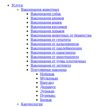
Услуги
Вакцинация животных
Вакцинация собак
Вакцинация щенков
Вакцинация кошек
Вакцинация кроликов
Вакцинация хорьков
Вакцинация животных от бешенства
Вакцинация от гепатита
Вакцинация от кальцивироза
Вакцинация от панлейкопении
Вакцинация от парагриппа
Вакцинация от ринотрахеита
Вакцинация от чумы плотоядных
Вакцинация от энтерита
Популярные вакцины
Нобивак
Мультикан
Вангард
Дюрамун
Эурикан
Пуревакс
Биовак
Кардиология