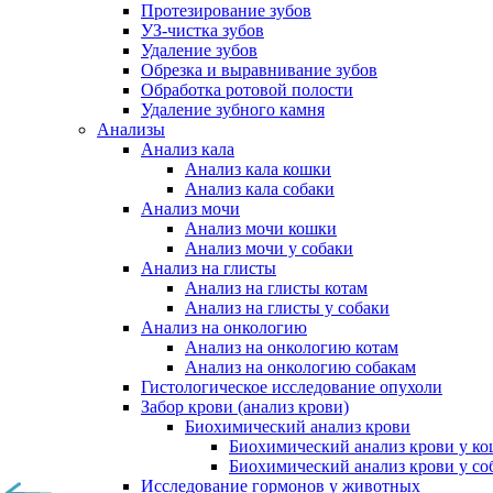
Протезирование зубов
УЗ-чистка зубов
Удаление зубов
Обрезка и выравнивание зубов
Обработка ротовой полости
Удаление зубного камня
Анализы
Анализ кала
Анализ кала кошки
Анализ кала собаки
Анализ мочи
Анализ мочи кошки
Анализ мочи у собаки
Анализ на глисты
Анализ на глисты котам
Анализ на глисты у собаки
Анализ на онкологию
Анализ на онкологию котам
Анализ на онкологию собакам
Гистологическое исследование опухоли
Забор крови (анализ крови)
Биохимический анализ крови
Биохимический анализ крови у к
Биохимический анализ крови у со
Исследование гормонов у животных