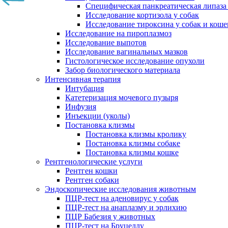
Специфическая панкреатическая липаза
Исследование кортизола у собак
Исследование тироксина у собак и коше
Исследование на пироплазмоз
Исследование выпотов
Исследование вагинальных мазков
Гистологическое исследование опухоли
Забор биологического материала
Интенсивная терапия
Интубация
Катетеризация мочевого пузыря
Инфузия
Инъекции (уколы)
Постановка клизмы
Постановка клизмы кролику
Постановка клизмы собаке
Постановка клизмы кошке
Рентгенологические услуги
Рентген кошки
Рентген собаки
Эндоскопические исследования животным
ПЦР-тест на аденовирус у собак
ПЦР-тест на анаплазму и эрлихию
ПЦР Бабезия у животных
ПЦР-тест на Бруцеллу