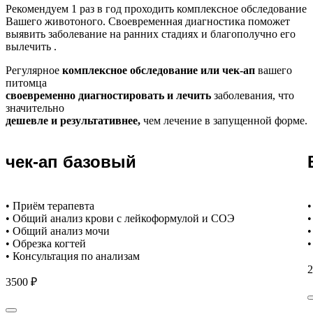
Рекомендуем
1 раз в год проходить комплексное обследование
Вашего животоного.
Своевременная диагностика поможет
выявить заболевание на ранних стадиях и благополучно его
вылечить .
Регулярное
комплексное обследование или чек-ап
вашего
питомца
своевременно диагностировать и лечить
заболевания, что
значительно
дешевле и результативнее,
чем лечение в запущенной форме.
чек-ап базовый
• Приём терапевта
•
• Общий анализ крови с лейкоформулой и СОЭ
•
• Общий анализ мочи
•
• Обрезка когтей
•
• Консультация по анализам
2
3500 ₽