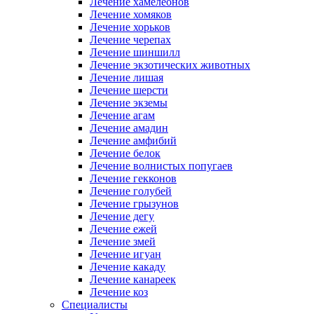
Лечение хамелеонов
Лечение хомяков
Лечение хорьков
Лечение черепах
Лечение шиншилл
Лечение экзотических животных
Лечение лишая
Лечение шерсти
Лечение экземы
Лечение агам
Лечение амадин
Лечение амфибий
Лечение белок
Лечение волнистых попугаев
Лечение гекконов
Лечение голубей
Лечение грызунов
Лечение дегу
Лечение ежей
Лечение змей
Лечение игуан
Лечение какаду
Лечение канареек
Лечение коз
Специалисты