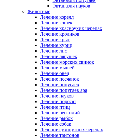
Эвтаназия попугаев
Эвтаназия пауков
Животные
Лечение корелл
Лечение кошек
Лечение красноухих черепах
Лечение кроликов
Лечение крыс
Лечение куриц
Лечение лис
Лечение лягушек
Лечение морских свинок
Лечение мышей
Лечение овец
Лечение песчанок
Лечение попугаев
Лечение попугаев ара
Лечение пауков
Лечение поросят
Лечение птиц
Лечение рептилий
Лечение рыбок
Лечение собак
Лечение сухопутных черепах
Лечение тритонов