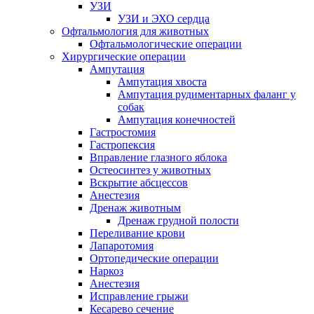
УЗИ
УЗИ и ЭХО сердца
Офтальмология для животных
Офтальмологические операции
Хирургические операции
Ампутация
Ампутация хвоста
Ампутация рудиментарных фаланг у
собак
Ампутация конечностей
Гастростомия
Гастропексия
Вправление глазного яблока
Остеосинтез у животных
Вскрытие абсцессов
Анестезия
Дренаж животным
Дренаж грудной полости
Переливание крови
Лапаротомия
Ортопедические операции
Наркоз
Анестезия
Исправление грыжи
Кесарево сечение