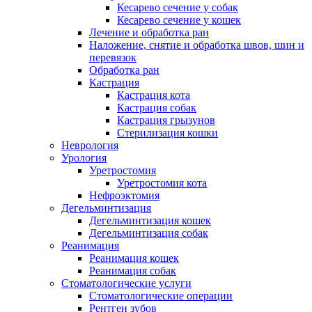
Кесарево сечение у собак
Кесарево сечение у кошек
Лечение и обработка ран
Наложение, снятие и обработка швов, шин и
перевязок
Обработка ран
Кастрация
Кастрация кота
Кастрация собак
Кастрация грызунов
Стерилизация кошки
Неврология
Урология
Уретростомия
Уретростомия кота
Нефроэктомия
Дегельминтизация
Дегельминтизация кошек
Дегельминтизация собак
Реанимация
Реанимация кошек
Реанимация собак
Стоматологические услуги
Стоматологические операции
Рентген зубов