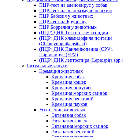
ПЦР-тест на аденовирус у собак
ПЦР-тест на анаплазму и эрлихию
ПЦР Бабезия у животных
ПЦР-тест на Бруцеллу
ПЦР Боррелия у животных
(ПЦР) ДНК Токсоплазма гондии
(ПЦР) ДНК хламидофила пситаци
(Chlamydophila psittaci)
(ПЦР) ДНК Панлейкопения (CPV),
Парвовирус (FPV)
(ПЦР) ДНК лептоспира (Leptospira spp.)
Ритуальные услуги
Кремация животных
Кремация собак
Кремация кошек
Кремация попугаев
Кремация морских свинок
Кремация рептилий
Кремация пауков
Усыпление животных
Эвтаназия собак
Эвтаназия кошек
Эвтаназия морских свинок
Эвтаназия рептилий