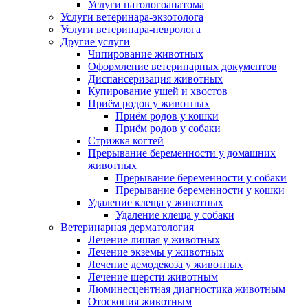
Услуги патологоанатома
Услуги ветеринара-экзотолога
Услуги ветеринара-невролога
Другие услуги
Чипирование животных
Оформление ветеринарных документов
Диспансеризация животных
Купирование ушей и хвостов
Приём родов у животных
Приём родов у кошки
Приём родов у собаки
Стрижка когтей
Прерывание беременности у домашних
животных
Прерывание беременности у собаки
Прерывание беременности у кошки
Удаление клеща у животных
Удаление клеща у собаки
Ветеринарная дерматология
Лечение лишая у животных
Лечение экземы у животных
Лечение демодекоза у животных
Лечение шерсти животным
Люминесцентная диагностика животным
Отоскопия животным