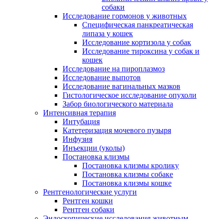
собаки
Исследование гормонов у животных
Специфическая панкреатическая
липаза у кошек
Исследование кортизола у собак
Исследование тироксина у собак и
кошек
Исследование на пироплазмоз
Исследование выпотов
Исследование вагинальных мазков
Гистологическое исследование опухоли
Забор биологического материала
Интенсивная терапия
Интубация
Катетеризация мочевого пузыря
Инфузия
Инъекции (уколы)
Постановка клизмы
Постановка клизмы кролику
Постановка клизмы собаке
Постановка клизмы кошке
Рентгенологические услуги
Рентген кошки
Рентген собаки
Эндоскопические исследования животным