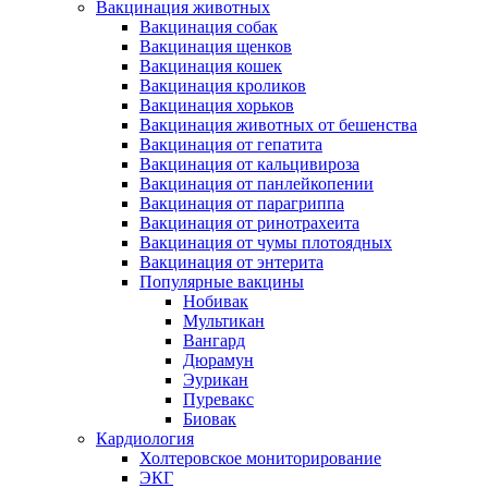
Вакцинация животных
Вакцинация собак
Вакцинация щенков
Вакцинация кошек
Вакцинация кроликов
Вакцинация хорьков
Вакцинация животных от бешенства
Вакцинация от гепатита
Вакцинация от кальцивироза
Вакцинация от панлейкопении
Вакцинация от парагриппа
Вакцинация от ринотрахеита
Вакцинация от чумы плотоядных
Вакцинация от энтерита
Популярные вакцины
Нобивак
Мультикан
Вангард
Дюрамун
Эурикан
Пуревакс
Биовак
Кардиология
Холтеровское мониторирование
ЭКГ